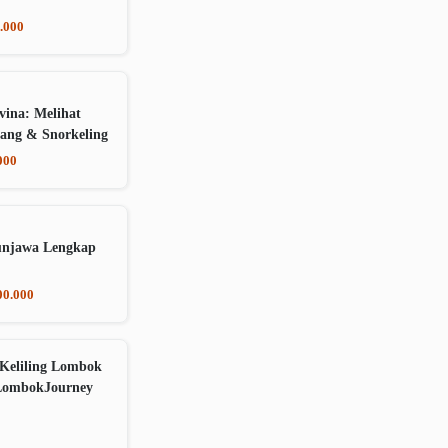
.000
vina: Melihat
ang & Snorkeling
000
unjawa Lengkap
00.000
Keliling Lombok
LombokJourney