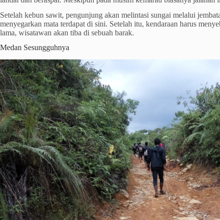
Setelah kebun sawit, pengunjung akan melintasi sungai melalui jemb
menyegarkan mata terdapat di sini. Setelah itu, kendaraan harus menye
lama, wisatawan akan tiba di sebuah barak.
Medan Sesungguhnya