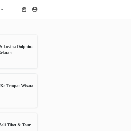
Shopping
cart
& Lovina Dolphin:
Selatan
 Ke Tempat Wisata
ali Tiket & Tour