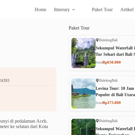
Home
Itinerary
Paket Tour
Artikel
Paket
Tour
Buleleng
Bali
Sekumpul Waterfall 
Tur Sehari dari Bali 
Rp650.000
from
Buleleng
Bali
 24393
Lovina Tour: 10 Jam
Populer di Bali Utara
Rp375.000
from
mbunyi di pedalaman Aceh.
Buleleng
Bali
eter ke selatan dari Kota
Sekumpul Waterfall B