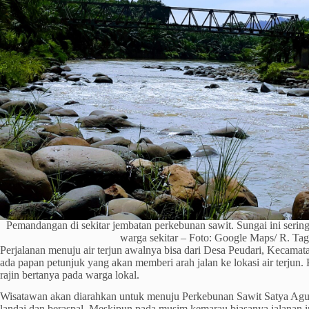
Pemandangan di sekitar jembatan perkebunan sawit. Sungai ini serin
warga sekitar – Foto: Google Maps/ R. Tag
Perjalanan menuju air terjun awalnya bisa dari Desa Peudari, Kecama
ada papan petunjuk yang akan memberi arah jalan ke lokasi air terjun
rajin bertanya pada warga lokal.
Wisatawan akan diarahkan untuk menuju Perkebunan Sawit Satya Agun
landai dan beraspal. Meskipun pada musim kemarau biasanya jalanan i