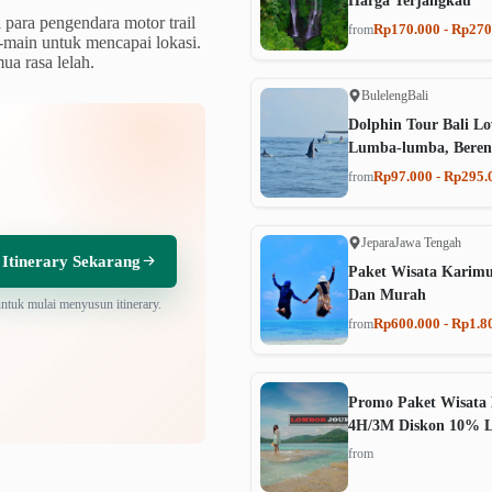
Harga Terjangkau
i para pengendara motor trail
Rp170.000 - Rp270
from
-main untuk mencapai lokasi.
a rasa lelah.
Buleleng
Bali
Dolphin Tour Bali Lo
Lumba-lumba, Beren
Rp97.000 - Rp295.
from
Jepara
Jawa Tengah
 Itinerary Sekarang
Paket Wisata Karim
Dan Murah
untuk mulai menyusun itinerary.
Rp600.000 - Rp1.8
from
Promo Paket Wisata 
4H/3M Diskon 10% 
from