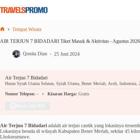
Skip
to
content
Tempat Wisata
Home
AIR TERJUN 7 BIDADARI Tiket Masuk & Aktivitas - Agustus 2026
Qonita Dian
25 Juni 2024
Air Terjun 7 Bidadari
Hutan Syiah Utama Selatan, Syiah Utama, Bener Meriah, Aceh, Indonesia,
Nomor Telepon:
-
Kisaran Harga:
Gratis
Pesan Via WA
Air Terjun 7 Bidadari
adalah air terjun cantik yang lokasinya terse
Lokasinya berada di wilayah Kabupaten Bener Meriah, sekitar 45 kilom
Lhokseumawe.