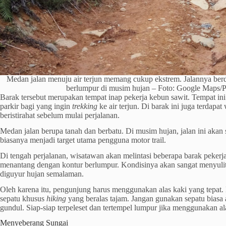
Medan jalan menuju air terjun memang cukup ekstrem. Jalannya be
berlumpur di musim hujan – Foto: Google Maps/
Barak tersebut merupakan tempat inap pekerja kebun sawit. Tempat ini
parkir bagi yang ingin
trekking
ke air terjun. Di barak ini juga terdapa
beristirahat sebelum mulai perjalanan.
Medan jalan berupa tanah dan berbatu. Di musim hujan, jalan ini akan 
biasanya menjadi target utama pengguna motor trail.
Di tengah perjalanan, wisatawan akan melintasi beberapa barak pekerj
menantang dengan kontur berlumpur. Kondisinya akan sangat menyulitk
diguyur hujan semalaman.
Oleh karena itu, pengunjung harus menggunakan alas kaki yang tepat
sepatu khusus
hiking
yang beralas tajam. Jangan gunakan sepatu biasa 
gundul. Siap-siap terpeleset dan tertempel lumpur jika menggunakan alas
Menyeberang Sungai