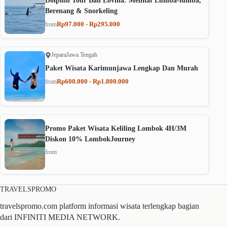
Dolphin Tour Bali Lovina: Melihat Lumba-lumba,
Berenang & Snorkeling
Rp97.000 - Rp295.000
from
Jepara
Jawa Tengah
Paket Wisata Karimunjawa Lengkap Dan Murah
Rp600.000 - Rp1.800.000
from
Promo Paket Wisata Keliling Lombok 4H/3M
Diskon 10% LombokJourney
from
TRAVELSPROMO
travelspromo.com platform informasi wisata terlengkap bagian
dari INFINITI MEDIA NETWORK.