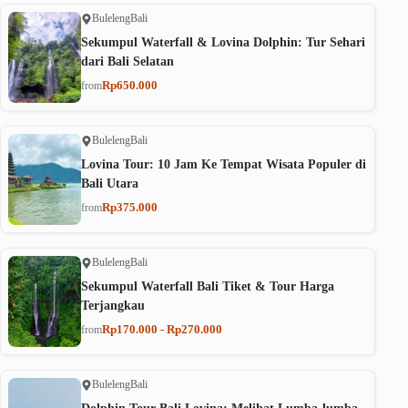
Buleleng
Bali
Sekumpul Waterfall & Lovina Dolphin: Tur Sehari
dari Bali Selatan
Rp650.000
from
Buleleng
Bali
Lovina Tour: 10 Jam Ke Tempat Wisata Populer di
Bali Utara
Rp375.000
from
Buleleng
Bali
Sekumpul Waterfall Bali Tiket & Tour Harga
Terjangkau
Rp170.000 - Rp270.000
from
Buleleng
Bali