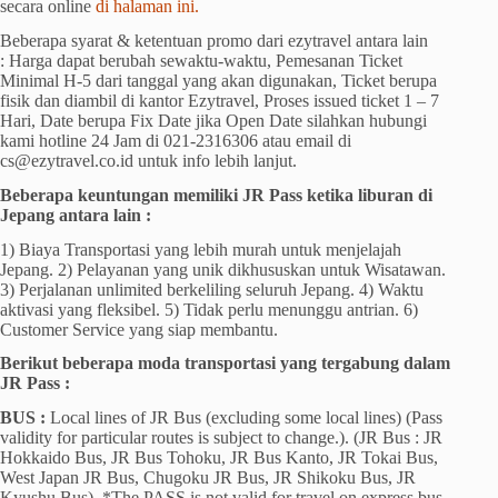
secara online
di halaman ini.
Beberapa syarat & ketentuan promo dari ezytravel antara lain
: Harga dapat berubah sewaktu-waktu, Pemesanan Ticket
Minimal H-5 dari tanggal yang akan digunakan, Ticket berupa
fisik dan diambil di kantor Ezytravel, Proses issued ticket 1 – 7
Hari, Date berupa Fix Date jika Open Date silahkan hubungi
kami hotline 24 Jam di 021-2316306 atau email di
cs@ezytravel.co.id untuk info lebih lanjut.
Beberapa keuntungan memiliki JR Pass ketika liburan di
Jepang antara lain :
1) Biaya Transportasi yang lebih murah untuk menjelajah
Jepang. 2) Pelayanan yang unik dikhususkan untuk Wisatawan.
3) Perjalanan unlimited berkeliling seluruh Jepang. 4) Waktu
aktivasi yang fleksibel. 5) Tidak perlu menunggu antrian. 6)
Customer Service yang siap membantu.
Berikut beberapa moda transportasi yang tergabung dalam
JR Pass :
BUS :
Local lines of JR Bus (excluding some local lines) (Pass
validity for particular routes is subject to change.). (JR Bus : JR
Hokkaido Bus, JR Bus Tohoku, JR Bus Kanto, JR Tokai Bus,
West Japan JR Bus, Chugoku JR Bus, JR Shikoku Bus, JR
Kyushu Bus). *The PASS is not valid for travel on express bus