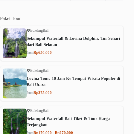
Paket
Tour
Buleleng
Bali
Sekumpul Waterfall & Lovina Dolphin: Tur Sehari
dari Bali Selatan
Rp650.000
from
Buleleng
Bali
Lovina Tour: 10 Jam Ke Tempat Wisata Populer di
Bali Utara
Rp375.000
from
Buleleng
Bali
Sekumpul Waterfall Bali Tiket & Tour Harga
Terjangkau
Rp170.000 - Rp270.000
from