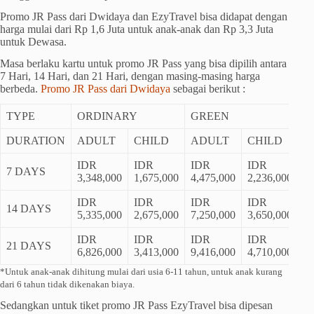
Promo JR Pass dari Dwidaya dan EzyTravel bisa didapat dengan
harga mulai dari Rp 1,6 Juta untuk anak-anak dan Rp 3,3 Juta
untuk Dewasa.
Masa berlaku kartu untuk promo JR Pass yang bisa dipilih antara
7 Hari, 14 Hari, dan 21 Hari, dengan masing-masing harga
berbeda.
Promo JR Pass dari Dwidaya
sebagai berikut :
TYPE
ORDINARY
GREEN
DURATION
ADULT
CHILD
ADULT
CHILD
IDR
IDR
IDR
IDR
7 DAYS
3,348,000
1,675,000
4,475,000
2,236,000
IDR
IDR
IDR
IDR
14 DAYS
5,335,000
2,675,000
7,250,000
3,650,000
IDR
IDR
IDR
IDR
21 DAYS
6,826,000
3,413,000
9,416,000
4,710,000
*Untuk anak-anak dihitung mulai dari usia 6-11 tahun, untuk anak kurang
dari 6 tahun tidak dikenakan biaya.
Sedangkan untuk tiket promo JR Pass EzyTravel bisa dipesan