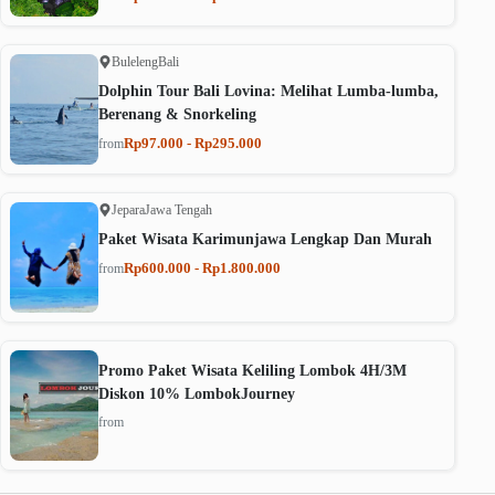
Buleleng
Bali
Dolphin Tour Bali Lovina: Melihat Lumba-lumba,
Berenang & Snorkeling
Rp97.000 - Rp295.000
from
Jepara
Jawa Tengah
Paket Wisata Karimunjawa Lengkap Dan Murah
Rp600.000 - Rp1.800.000
from
Promo Paket Wisata Keliling Lombok 4H/3M
Diskon 10% LombokJourney
from