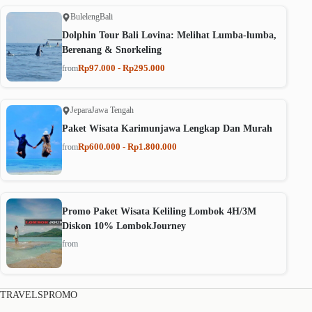
Buleleng
Bali
Dolphin Tour Bali Lovina: Melihat Lumba-lumba,
Berenang & Snorkeling
Rp97.000 - Rp295.000
from
Jepara
Jawa Tengah
Paket Wisata Karimunjawa Lengkap Dan Murah
Rp600.000 - Rp1.800.000
from
Promo Paket Wisata Keliling Lombok 4H/3M
Diskon 10% LombokJourney
from
TRAVELSPROMO