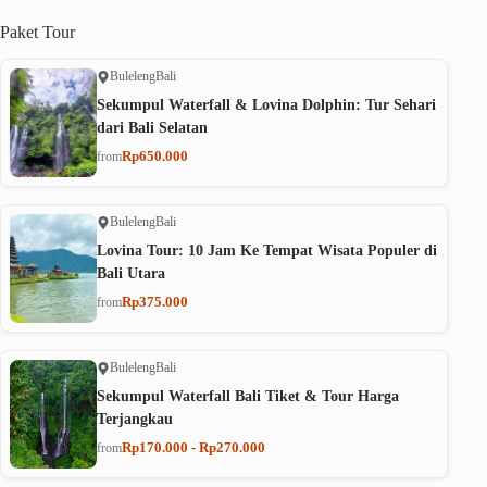
Paket
Tour
Buleleng
Bali
Sekumpul Waterfall & Lovina Dolphin: Tur Sehari
dari Bali Selatan
Rp650.000
from
Buleleng
Bali
Lovina Tour: 10 Jam Ke Tempat Wisata Populer di
Bali Utara
Rp375.000
from
Buleleng
Bali
Sekumpul Waterfall Bali Tiket & Tour Harga
Terjangkau
Rp170.000 - Rp270.000
from