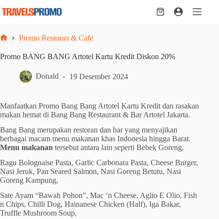
Skip
to
Shopping
content
cart
Promo Restoran & Cafe
Home
Promo BANG BANG Artotel Kartu Kredit Diskon 20%
Donald
19 Desember 2024
Manfaatkan Promo Bang Bang Artotel Kartu Kredit dan rasakan
makan hemat di Bang Bang Restaurant & Bar Artotel Jakarta.
Bang Bang merupakan restoran dan bar yang menyajikan
berbagai macam menu makanan khas Indonesia hingga Barat.
Menu makanan
tersebut antara lain seperti Bebek Goreng,
Ragu Bolognaise Pasta, Garlic Carbonara Pasta, Cheese Burger,
Nasi Jeruk, Pan Seared Salmon, Nasi Goreng Betutu, Nasi
Goreng Kampung,
Sate Ayam “Bawah Pohon”, Mac ‘n Cheese, Aglio E Olio, Fish
n Chips, Chilli Dog, Hainanese Chicken (Half), Iga Bakar,
Truffle Mushroom Soup,