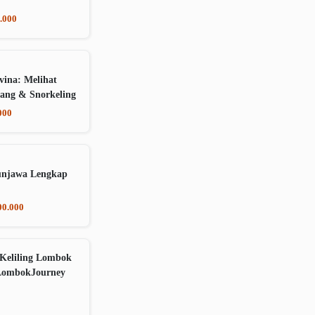
.000
vina: Melihat
ang & Snorkeling
000
unjawa Lengkap
00.000
Keliling Lombok
LombokJourney