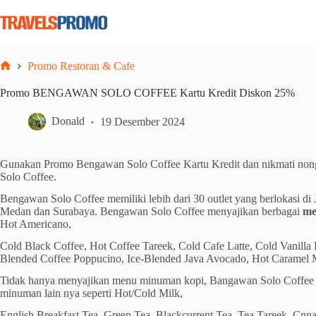
Skip
to
content
Promo Restoran & Cafe
Home
Promo BENGAWAN SOLO COFFEE Kartu Kredit Diskon 25%
Donald
19 Desember 2024
Gunakan Promo Bengawan Solo Coffee Kartu Kredit dan nikmati no
Solo Coffee.
Bengawan Solo Coffee memiliki lebih dari 30 outlet yang berlokasi di
Medan dan Surabaya. Bengawan Solo Coffee menyajikan berbagai
me
Hot Americano,
Cold Black Coffee, Hot Coffee Tareek, Cold Cafe Latte, Cold Vanilla 
Blended Coffee Poppucino, Ice-Blended Java Avocado, Hot Caramel M
Tidak hanya menyajikan menu minuman kopi, Bangawan Solo Coffee
minuman lain nya seperti Hot/Cold Milk,
English Breakfast Tea, Green Tea, Blackcurrent Tea, Tea Tareek, Cn