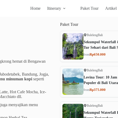
Home
Itinerary
Paket Tour
Artikel
Paket
Tour
Buleleng
Bali
Sekumpul Waterfall 
Tur Sehari dari Bali 
Rp650.000
from
ngkrong hemat di Bengawan
Buleleng
Bali
 Jabodetabek, Bandung, Jogja,
Lovina Tour: 10 Jam
nu minuman kopi
seperti
Populer di Bali Utara
Rp375.000
from
Latte, Hot Cafe Mocha, Ice-
acchiato dll.
 juga menyajikan menu
Buleleng
Bali
Sekumpul Waterfall B
namon Herbal Tea,