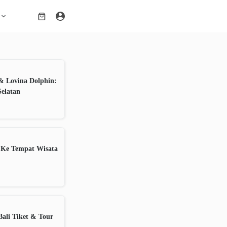
Shopping
cart
& Lovina Dolphin:
Selatan
 Ke Tempat Wisata
ali Tiket & Tour