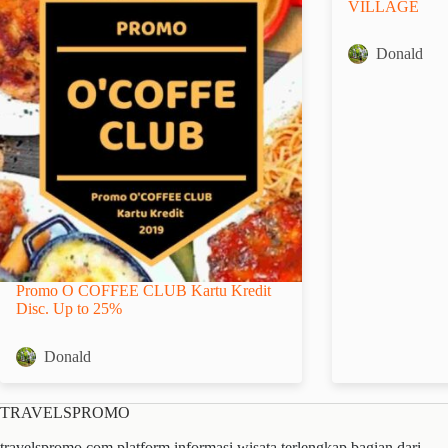
VILLAGE
Donald
Promo O COFFEE CLUB Kartu Kredit
Disc. Up to 25%
Donald
TRAVELSPROMO
travelspromo.com platform informasi wisata terlengkap bagian dari