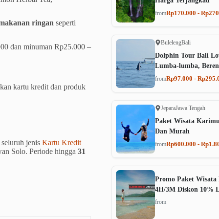
Harga Terjangkau
Rp170.000 - Rp270
from
makanan ringan
seperti
Buleleng
Bali
000 dan minuman Rp25.000 –
Dolphin Tour Bali Lo
Lumba-lumba, Beren
Rp97.000 - Rp295.
from
an kartu kredit dan produk
Jepara
Jawa Tengah
Paket Wisata Karim
Dan Murah
seluruh jenis
Kartu Kredit
Rp600.000 - Rp1.8
from
wan Solo. Periode hingga
31
Promo Paket Wisata 
4H/3M Diskon 10% 
from