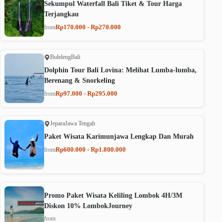
Sekumpul Waterfall Bali Tiket & Tour Harga
Terjangkau
Rp170.000 - Rp270.000
from
Buleleng
Bali
Dolphin Tour Bali Lovina: Melihat Lumba-lumba,
Berenang & Snorkeling
Rp97.000 - Rp295.000
from
Jepara
Jawa Tengah
Paket Wisata Karimunjawa Lengkap Dan Murah
Rp600.000 - Rp1.800.000
from
Promo Paket Wisata Keliling Lombok 4H/3M
Diskon 10% LombokJourney
from