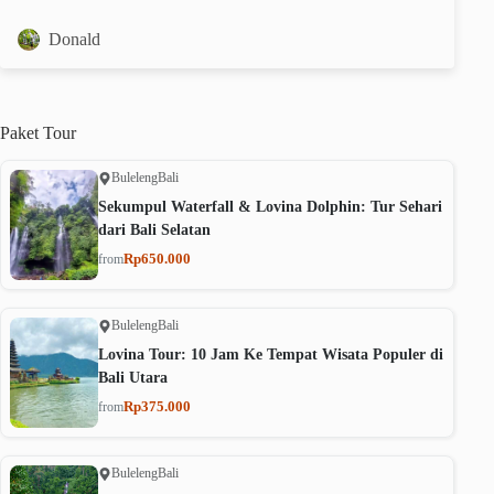
Donald
Paket
Tour
Buleleng
Bali
Sekumpul Waterfall & Lovina Dolphin: Tur Sehari
dari Bali Selatan
Rp650.000
from
Buleleng
Bali
Lovina Tour: 10 Jam Ke Tempat Wisata Populer di
Bali Utara
Rp375.000
from
Buleleng
Bali