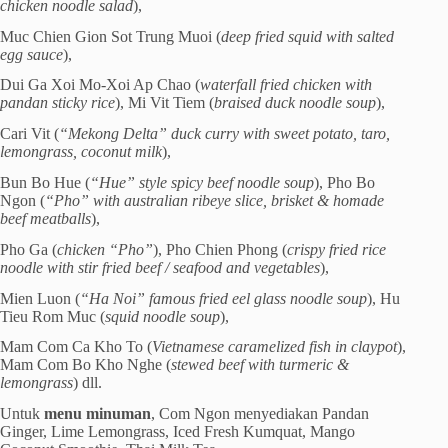
chicken noodle salad
),
Muc Chien Gion Sot Trung Muoi (
deep fried squid with salted
egg sauce
),
Dui Ga Xoi Mo-Xoi Ap Chao (
waterfall fried chicken with
pandan sticky rice
), Mi Vit Tiem (
braised duck noodle soup
),
Cari Vit (
“Mekong Delta” duck curry with sweet potato, taro,
lemongrass, coconut milk
),
Bun Bo Hue (
“Hue” style spicy beef noodle soup
), Pho Bo
Ngon (
“Pho” with australian ribeye slice, brisket & homade
beef meatballs
),
Pho Ga (
chicken “Pho”
), Pho Chien Phong (
crispy fried rice
noodle with stir fried beef / seafood and vegetables
),
Mien Luon (
“Ha Noi” famous fried eel glass noodle soup
), Hu
Tieu Rom Muc (
squid noodle soup
),
Mam Com Ca Kho To (
Vietnamese caramelized fish in claypot
),
Mam Com Bo Kho Nghe (
stewed beef with turmeric &
lemongrass
) dll.
Untuk
menu minuman
, Com Ngon menyediakan Pandan
Ginger, Lime Lemongrass, Iced Fresh Kumquat, Mango