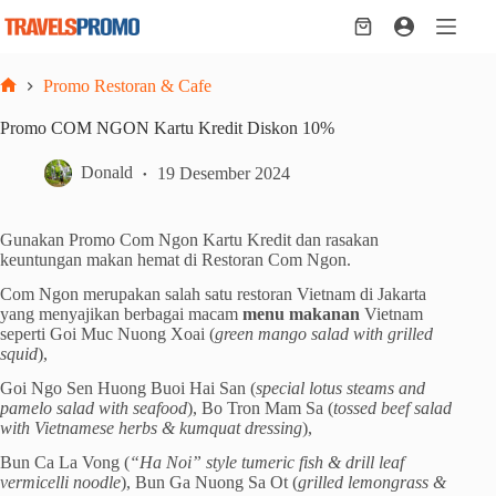
Skip
to
Shopping
content
cart
Promo Restoran & Cafe
Home
Promo COM NGON Kartu Kredit Diskon 10%
Donald
19 Desember 2024
Gunakan Promo Com Ngon Kartu Kredit dan rasakan
keuntungan makan hemat di Restoran Com Ngon.
Com Ngon merupakan salah satu restoran Vietnam di Jakarta
yang menyajikan berbagai macam
menu makanan
Vietnam
seperti Goi Muc Nuong Xoai (
green mango salad with grilled
squid
),
Goi Ngo Sen Huong Buoi Hai San (
special lotus steams and
pamelo salad with seafood
), Bo Tron Mam Sa (
tossed beef salad
with Vietnamese herbs & kumquat dressing
),
Bun Ca La Vong (
“Ha Noi” style tumeric fish & drill leaf
vermicelli noodle
), Bun Ga Nuong Sa Ot (
grilled lemongrass &