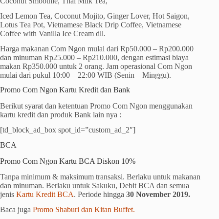
Coconut Smoothie, Thai Milk Tea,
Iced Lemon Tea, Coconut Mojito, Ginger Lover, Hot Saigon,
Lotus Tea Pot, Vietnamese Black Drip Coffee, Vietnamese
Coffee with Vanilla Ice Cream dll.
Harga makanan Com Ngon mulai dari Rp50.000 – Rp200.000
dan minuman Rp25.000 – Rp210.000, dengan estimasi biaya
makan Rp350.000 untuk 2 orang. Jam operasional Com Ngon
mulai dari pukul 10:00 – 22:00 WIB (Senin – Minggu).
Promo Com Ngon Kartu Kredit dan Bank
Berikut syarat dan ketentuan Promo Com Ngon menggunakan
kartu kredit dan produk Bank lain nya :
[td_block_ad_box spot_id=”custom_ad_2″]
BCA
Promo Com Ngon Kartu BCA Diskon 10%
Tanpa minimum & maksimum transaksi. Berlaku untuk makanan
dan minuman. Berlaku untuk Sakuku, Debit BCA dan semua
jenis
Kartu Kredit BCA
. Periode hingga
30 November 2019.
Baca juga
Promo Shaburi dan Kitan Buffet.