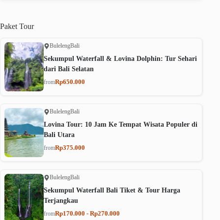
Paket
Tour
Buleleng
Bali
Sekumpul Waterfall & Lovina Dolphin: Tur Sehari
dari Bali Selatan
Rp650.000
from
Buleleng
Bali
Lovina Tour: 10 Jam Ke Tempat Wisata Populer di
Bali Utara
Rp375.000
from
Buleleng
Bali
Sekumpul Waterfall Bali Tiket & Tour Harga
Terjangkau
Rp170.000 - Rp270.000
from