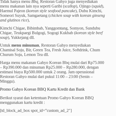
Tidak hanya menu
Bbq,
Restoran Gahyo juga menyediakan
menu makanan lain nya seperti Garibi (
scallop
), Ojingo (
squid
),
Haemul Pajeon (
korean style seafood pancake
), Dubu Kimchi,
Someori Suyuk, Samgaetang (
chicken soup with korean ginseng
and glutinos rice
),
Kimchi Chigae, Bibimbab, Yanggomtang, Somyon, Sundubu
Chigae, Teukpaegi Bulgogi, Sogogi Kukbab (
korean style beef
soup
), Yukkejang dll.
Untuk
menu minuman
, Restoran Gahyo menyediakan
Chamisal Soju, Bir, Green Tea, Fresh Juice, Softdrink, Chum
Churum Soju, Lemon Tea dll.
Harga menu makanan Gahyo Korean Bbq mulai dari Rp75.000
– Rp390.000 dan minuman Rp25.000 – Rp280.000, dengan
estimasi biaya Rp500.000 untuk 2 orang. Jam operasional
Restoran Gahyo mulai dari pukul 11:00 – 23:00 (Senin –
Minggu).
Promo Gahyo Korean BBQ Kartu Kredit dan Bank
Berikut syarat dan ketentuan Promo Gahyo Korean BBQ
menggunakan kartu kredit :
[td_block_ad_box spot_id=”custom_ad_2″]