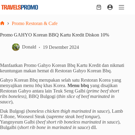
Skip
to
Shopping
content
cart
Promo Restoran & Cafe
Home
Promo GAHYO Korean BBQ Kartu Kredit Diskon 10%
Donald
19 Desember 2024
Manfaatkan Promo Gahyo Korean Bbq Kartu Kredit dan nikmati
keuntungan makan hemat di Restoran Gahyo Korean Bbq.
Gahyo Korean Bbq merupakan selah satu Restoran Korea yang
menyajikan menu
bbq
khas Korea.
Menu bbq
yang disajikan
Restoran Gahyo antara lain Teuk Seng Galbi (
prime beef short
ribs boneless),
BBQ Bulgogi (
thin slice of beef marinated in
sauce
),
Dak Bulgogi (
boneless chicken thigh marinated in sauce
), Lamb
T-Bone, Wooseol Steak (
supreme steak beef tongue
),
Yangnyeum Galbi (
beef short rib boneless marinated in sauce
),
Bulgalbi (
short rib bone in marinated in sauce
) dll.