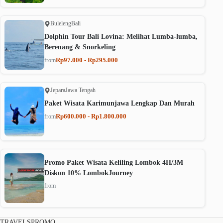
Buleleng
Bali
Dolphin Tour Bali Lovina: Melihat Lumba-lumba,
Berenang & Snorkeling
Rp97.000 - Rp295.000
from
Jepara
Jawa Tengah
Paket Wisata Karimunjawa Lengkap Dan Murah
Rp600.000 - Rp1.800.000
from
Promo Paket Wisata Keliling Lombok 4H/3M
Diskon 10% LombokJourney
from
TRAVELSPROMO