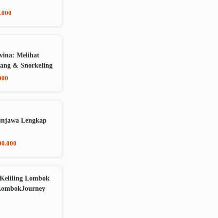
.000
vina: Melihat
ang & Snorkeling
000
unjawa Lengkap
00.000
Keliling Lombok
LombokJourney