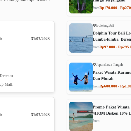
Harga Terjangkau
Rp170.000 - Rp270
from
Buleleng
Bali
Dolphin Tour Bali Lo
ir:
31/07/2023
Lumba-lumba, Beren
Rp97.000 - Rp295.
from
Jepara
Jawa Tengah
Paket Wisata Karim
ertentu.
Dan Murah
up Mall.
Rp600.000 - Rp1.8
from
Promo Paket Wisata 
4H/3M Diskon 10% 
ir:
31/07/2023
from