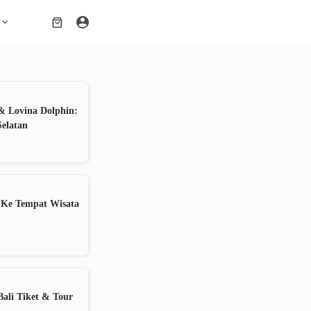
Shopping
cart
& Lovina Dolphin:
Selatan
 Ke Tempat Wisata
ali Tiket & Tour