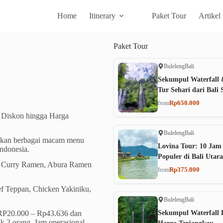
Home
Itinerary
Paket Tour
Artikel
Paket
Tour
Buleleng
Bali
Sekumpul Waterfall 
Tur Sehari dari Bali 
Rp650.000
from
 Diskon hingga Harga
Buleleng
Bali
akan berbagai macam menu
Lovina Tour: 10 Jam
ndonesia.
Populer di Bali Utara
ry Curry Ramen, Abura Ramen
Rp375.000
from
f Teppan, Chicken Yakiniku,
Buleleng
Bali
RP20.000 – Rp43.636 dan
Sekumpul Waterfall B
 2 orang. Jam operasional