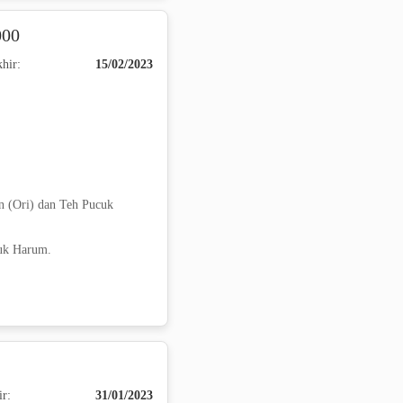
000
hir:
15/02/2023
n (Ori) dan Teh Pucuk
uk Harum.
ir:
31/01/2023