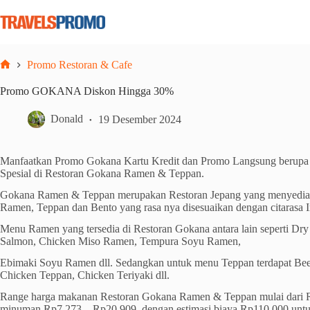
Skip
to
content
Promo Restoran & Cafe
Home
Promo GOKANA Diskon Hingga 30%
Donald
19 Desember 2024
Manfaatkan Promo Gokana Kartu Kredit dan Promo Langsung berupa
Spesial di Restoran Gokana Ramen & Teppan.
Gokana Ramen & Teppan merupakan Restoran Jepang yang menyedi
Ramen, Teppan dan Bento yang rasa nya disesuaikan dengan citarasa I
Menu Ramen yang tersedia di Restoran Gokana antara lain seperti D
Salmon, Chicken Miso Ramen, Tempura Soyu Ramen,
Ebimaki Soyu Ramen dll. Sedangkan untuk menu Teppan terdapat Bee
Chicken Teppan, Chicken Teriyaki dll.
Range harga makanan Restoran Gokana Ramen & Teppan mulai dari 
minuman Rp7.273 – Rp20.909, dengan estimasi biaya Rp110.000 untuk