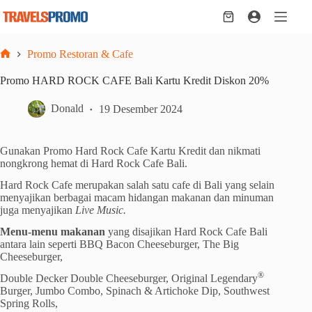
Skip
to
Shopping
content
cart
Promo Restoran & Cafe
Home
Promo HARD ROCK CAFE Bali Kartu Kredit Diskon 20%
Donald
19 Desember 2024
Gunakan Promo Hard Rock Cafe Kartu Kredit dan nikmati
nongkrong hemat di Hard Rock Cafe Bali.
Hard Rock Cafe merupakan salah satu cafe di Bali yang selain
menyajikan berbagai macam hidangan makanan dan minuman
juga menyajikan
Live Music.
Menu-menu makanan
yang disajikan Hard Rock Cafe Bali
antara lain seperti BBQ Bacon Cheeseburger, The Big
Cheeseburger,
®
Double Decker Double Cheeseburger, Original Legendary
Burger, Jumbo Combo, Spinach & Artichoke Dip, Southwest
Spring Rolls,