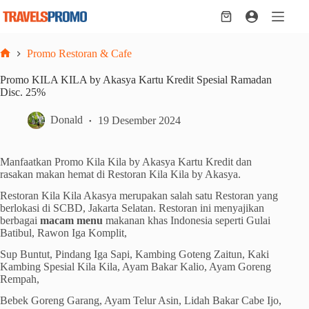
Skip
to
Shopping
content
cart
Promo Restoran & Cafe
Home
Promo KILA KILA by Akasya Kartu Kredit Spesial Ramadan
Disc. 25%
Donald
19 Desember 2024
Manfaatkan Promo Kila Kila by Akasya Kartu Kredit dan
rasakan makan hemat di Restoran Kila Kila by Akasya.
Restoran Kila Kila Akasya merupakan salah satu Restoran yang
berlokasi di SCBD, Jakarta Selatan. Restoran ini menyajikan
berbagai
macam menu
makanan khas Indonesia seperti Gulai
Batibul, Rawon Iga Komplit,
Sup Buntut, Pindang Iga Sapi, Kambing Goteng Zaitun, Kaki
Kambing Spesial Kila Kila, Ayam Bakar Kalio, Ayam Goreng
Rempah,
Bebek Goreng Garang, Ayam Telur Asin, Lidah Bakar Cabe Ijo,