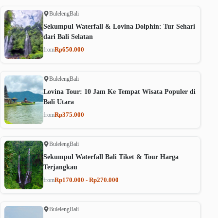
Buleleng
Bali
Sekumpul Waterfall & Lovina Dolphin: Tur Sehari
dari Bali Selatan
Rp650.000
from
Buleleng
Bali
Lovina Tour: 10 Jam Ke Tempat Wisata Populer di
Bali Utara
Rp375.000
from
Buleleng
Bali
Sekumpul Waterfall Bali Tiket & Tour Harga
Terjangkau
Rp170.000 - Rp270.000
from
Buleleng
Bali