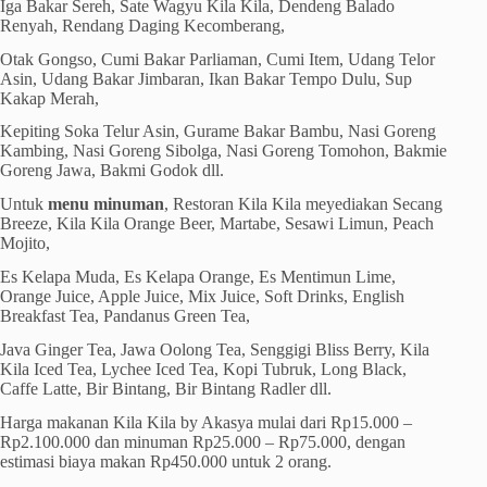
Iga Bakar Sereh, Sate Wagyu Kila Kila, Dendeng Balado
Renyah, Rendang Daging Kecomberang,
Otak Gongso, Cumi Bakar Parliaman, Cumi Item, Udang Telor
Asin, Udang Bakar Jimbaran, Ikan Bakar Tempo Dulu, Sup
Kakap Merah,
Kepiting Soka Telur Asin, Gurame Bakar Bambu, Nasi Goreng
Kambing, Nasi Goreng Sibolga, Nasi Goreng Tomohon, Bakmie
Goreng Jawa, Bakmi Godok dll.
Untuk
menu minuman
, Restoran Kila Kila meyediakan Secang
Breeze, Kila Kila Orange Beer, Martabe, Sesawi Limun, Peach
Mojito,
Es Kelapa Muda, Es Kelapa Orange, Es Mentimun Lime,
Orange Juice, Apple Juice, Mix Juice, Soft Drinks, English
Breakfast Tea, Pandanus Green Tea,
Java Ginger Tea, Jawa Oolong Tea, Senggigi Bliss Berry, Kila
Kila Iced Tea, Lychee Iced Tea, Kopi Tubruk, Long Black,
Caffe Latte, Bir Bintang, Bir Bintang Radler dll.
Harga makanan Kila Kila by Akasya mulai dari Rp15.000 –
Rp2.100.000 dan minuman Rp25.000 – Rp75.000, dengan
estimasi biaya makan Rp450.000 untuk 2 orang.