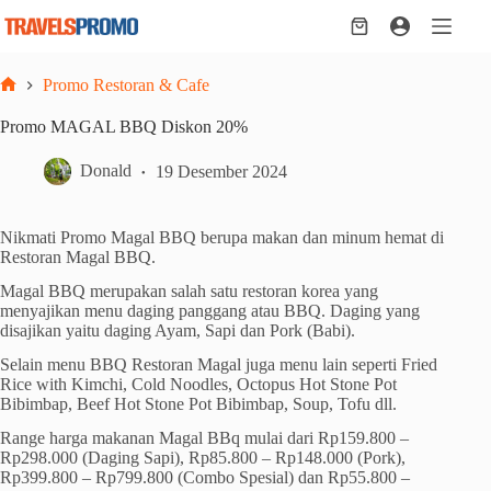
Skip
to
Shopping
content
cart
Promo Restoran & Cafe
Home
Promo MAGAL BBQ Diskon 20%
Donald
19 Desember 2024
Nikmati Promo Magal BBQ berupa makan dan minum hemat di
Restoran Magal BBQ.
Magal BBQ merupakan salah satu restoran korea yang
menyajikan menu daging panggang atau BBQ. Daging yang
disajikan yaitu daging Ayam, Sapi dan Pork (Babi).
Selain menu BBQ Restoran Magal juga menu lain seperti Fried
Rice with Kimchi, Cold Noodles, Octopus Hot Stone Pot
Bibimbap, Beef Hot Stone Pot Bibimbap, Soup, Tofu dll.
Range harga makanan Magal BBq mulai dari Rp159.800 –
Rp298.000 (Daging Sapi), Rp85.800 – Rp148.000 (Pork),
Rp399.800 – Rp799.800 (Combo Spesial) dan Rp55.800 –