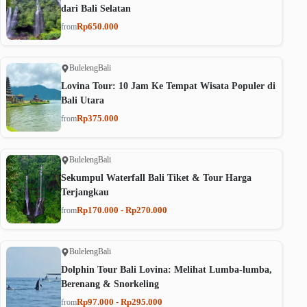
dari Bali Selatan
Rp650.000
from
Buleleng
Bali
Lovina Tour: 10 Jam Ke Tempat Wisata Populer di
Bali Utara
Rp375.000
from
Buleleng
Bali
Sekumpul Waterfall Bali Tiket & Tour Harga
Terjangkau
Rp170.000 - Rp270.000
from
Buleleng
Bali
Dolphin Tour Bali Lovina: Melihat Lumba-lumba,
Berenang & Snorkeling
Rp97.000 - Rp295.000
from