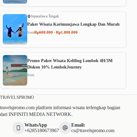
Jepara
Jawa Tengah
Paket Wisata Karimunjawa Lengkap Dan Murah
Rp600.000 - Rp1.800.000
from
Promo Paket Wisata Keliling Lombok 4H/3M
Diskon 10% LombokJourney
from
TRAVELSPROMO
travelspromo.com platform informasi wisata terlengkap bagian
dari INFINITI MEDIA NETWORK.
WhatsApp
Email:
+6285180673967
cs@travelspromo.com