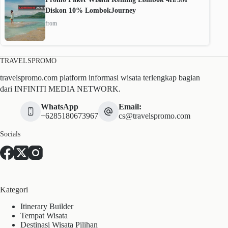
Diskon 10% LombokJourney
from
TRAVELSPROMO
travelspromo.com platform informasi wisata terlengkap bagian
dari INFINITI MEDIA NETWORK.
WhatsApp
Email:
+6285180673967
cs@travelspromo.com
Socials
Kategori
Itinerary Builder
Tempat Wisata
Destinasi Wisata Pilihan