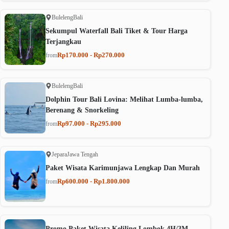
Buleleng
Bali
Sekumpul Waterfall Bali Tiket & Tour Harga
Terjangkau
Rp170.000 - Rp270.000
from
Buleleng
Bali
Dolphin Tour Bali Lovina: Melihat Lumba-lumba,
Berenang & Snorkeling
Rp97.000 - Rp295.000
from
Jepara
Jawa Tengah
Paket Wisata Karimunjawa Lengkap Dan Murah
Rp600.000 - Rp1.800.000
from
Promo Paket Wisata Keliling Lombok 4H/3M