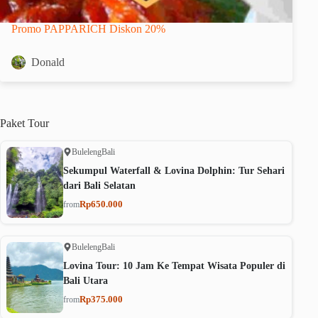
Promo PAPPARICH Diskon 20%
Donald
Paket
Tour
Buleleng
Bali
Sekumpul Waterfall & Lovina Dolphin: Tur Sehari
dari Bali Selatan
Rp650.000
from
Buleleng
Bali
Lovina Tour: 10 Jam Ke Tempat Wisata Populer di
Bali Utara
Rp375.000
from