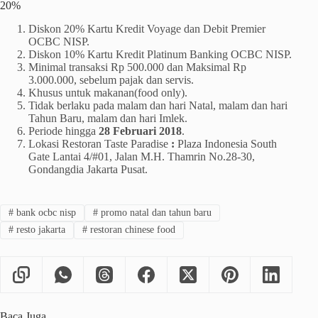
20%
Diskon 20% Kartu Kredit Voyage dan Debit Premier
OCBC NISP.
Diskon 10% Kartu Kredit Platinum Banking OCBC NISP.
Minimal transaksi Rp 500.000 dan Maksimal Rp
3.000.000, sebelum pajak dan servis.
Khusus untuk makanan(food only).
Tidak berlaku pada malam dan hari Natal, malam dan hari
Tahun Baru, malam dan hari Imlek.
Periode hingga
28 Februari 2018
.
Lokasi Restoran Taste Paradise
:
Plaza Indonesia South
Gate Lantai 4/#01, Jalan M.H. Thamrin No.28-30,
Gondangdia Jakarta Pusat.
#
bank ocbc nisp
#
promo natal dan tahun baru
#
resto jakarta
#
restoran chinese food
Baca Juga