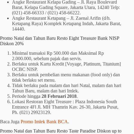
Angke Restaurant Kelapa Gading – Jl. Raya Boulevard
Barat, Kelapa Gading Square, Jakarta Utara, 14240 Telp:
(021) 458-66333 / (021) 458-66222.
Angke Restaurant Ketapang – Jl. Zaenal Arifin (d/h.
Ketapang Raya) Komplek Ketapang Indah, Jakarta Barat,
14440.
Promo Natal dan Tahun Baru Resto Eight Treasure Bank NISP
Diskon 20%
Minimal transaksi Rp 500.000 dan Maksimal Rp
2.000.000, sebelum pajak dan servis.
Berlaku untuk Kartu Kredit [Voyage, Platinum, Titanium]
OCBC NISP.
Berlaku untuk pembelian menu makanan (food only) dan
tidak berlaku set menu.
Tidak berlaku pada malam dan hari Natal, malam dan hari
Tahun Baru, malam dan hari Imlek.
Periode hingga
28 Februari 2018
.
Lokasi Restoran Eight Treasure : Plaza Indonesia South
Entrance 4Fl Jl. MH Thamrin Kav. 26-30, Jakarta Pusat,
Ph. (021) 29923129.
Baca Juga
Promo Imlek Bank BCA
.
Promo Natal dan Tahun Baru Resto Taste Paradise Diskon up to