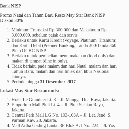
Bank NISP
Promo Natal dan Tahun Baru Resto May Star Bank NISP
Diskon 30%
Minimum Transaksi Rp 300.000 dan Maksimum Rp
3.000.000, sebelum pajak dan servis.
Berlaku untuk Kartu Kredit (Voyage, Platinum, Titanium)
dan Kartu Debit (Premier Banking, Tanda 360/Tanda 360
Plus) OCBC NISP.
Berlaku untuk pembelian menu makanan (food only) dan
makan di tempat (dine in only).
Tidak berlaku pada malam dan hari Natal, malam dan hari
Tahun Baru, malam dan hari Imlek dan libur Nasional
lainnya.
Periode hingga
31 Desember 2017
.
Lokasi May Star Restaurants:
Hotel Le Granduer Lt. 3 – Jl. Mangga Dua Raya, Jakarta.
Emporium Mall Pluit Lt. 4 – Jl. Pluit Selatan Raya,
Jakarta.
Central Park Mall LG No. 103-103A – Jl. Let. Jend. S.
Parman Kav. 28, Jakarta.
Mall Artha Gading Lantai 3F Blok A.1 No. 224 – Jl. Yos