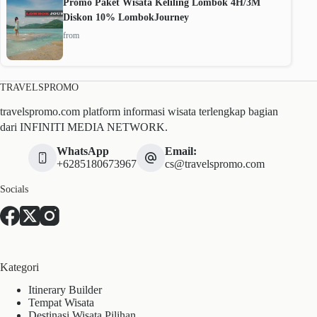
Promo Paket Wisata Keliling Lombok 4H/3M
Diskon 10% LombokJourney
from
TRAVELSPROMO
travelspromo.com platform informasi wisata terlengkap bagian
dari INFINITI MEDIA NETWORK.
WhatsApp
Email:
+6285180673967
cs@travelspromo.com
Socials
Kategori
Itinerary Builder
Tempat Wisata
Destinasi Wisata Pilihan