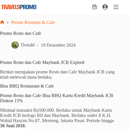
Skip
to
Shopping
content
cart
Promo Restoran & Cafe
Home
Promo Resto dan Cafe
Donald
19 Desember 2024
Promo Resto dan Cafe Maybank JCB Expired
Berikut merupakan promo Resto dan Cafe Maybank JCB yang
telah melewati masa berlaku.
Illua BBQ Restaurant & Cafe
Promo Resto dan Cafe Illua BBQ Kartu Kredit Maybank JCB
Diskon 15%
Minimal transaksi Rp500.000. Berlaku untuk Maybank Kartu
Kredit JCB berlogo BII dan Maybank. Berlaku outlet Jl K.H.
Wahid Hasyim No.87, Menteng, Jakarta Pusat. Periode hingga
30 Juni 2018
.