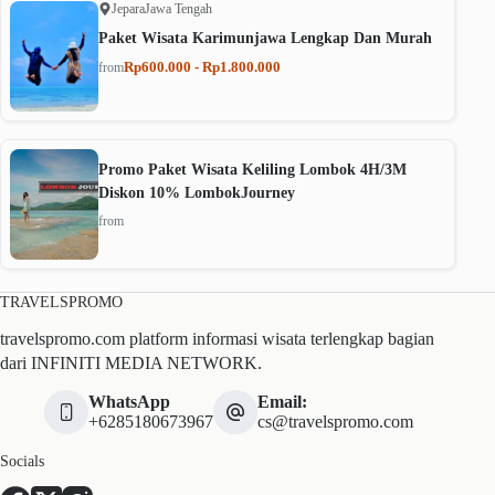
Jepara
Jawa Tengah
Paket Wisata Karimunjawa Lengkap Dan Murah
Rp600.000 - Rp1.800.000
from
Promo Paket Wisata Keliling Lombok 4H/3M
Diskon 10% LombokJourney
from
TRAVELSPROMO
travelspromo.com platform informasi wisata terlengkap bagian
dari INFINITI MEDIA NETWORK.
WhatsApp
Email:
+6285180673967
cs@travelspromo.com
Socials