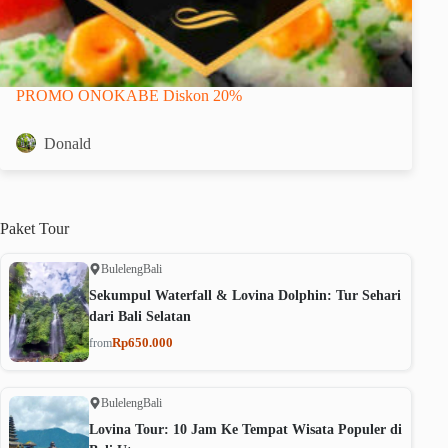
PROMO ONOKABE Diskon 20%
Donald
Paket
Tour
Buleleng
Bali
Sekumpul Waterfall & Lovina Dolphin: Tur Sehari
dari Bali Selatan
Rp650.000
from
Buleleng
Bali
Lovina Tour: 10 Jam Ke Tempat Wisata Populer di