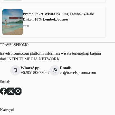
Promo Paket Wisata Keliling Lombok 4H/3M
Diskon 10% LombokJourney
from
TRAVELSPROMO
travelspromo.com platform informasi wisata terlengkap bagian
dari INFINITI MEDIA NETWORK.
WhatsApp
Email:
+6285180673967
cs@travelspromo.com
Socials
Kategori