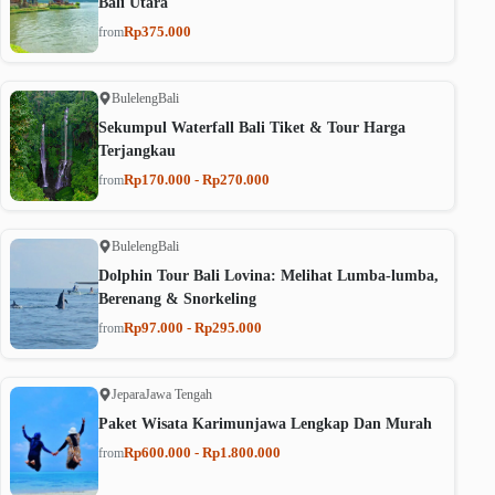
Bali Utara
Rp375.000
from
Buleleng
Bali
Sekumpul Waterfall Bali Tiket & Tour Harga
Terjangkau
Rp170.000 - Rp270.000
from
Buleleng
Bali
Dolphin Tour Bali Lovina: Melihat Lumba-lumba,
Berenang & Snorkeling
Rp97.000 - Rp295.000
from
Jepara
Jawa Tengah
Paket Wisata Karimunjawa Lengkap Dan Murah
Rp600.000 - Rp1.800.000
from