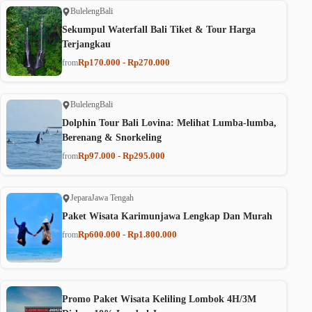
Buleleng
Bali
Sekumpul Waterfall Bali Tiket & Tour Harga
Terjangkau
Rp170.000 - Rp270.000
from
Buleleng
Bali
Dolphin Tour Bali Lovina: Melihat Lumba-lumba,
Berenang & Snorkeling
Rp97.000 - Rp295.000
from
Jepara
Jawa Tengah
Paket Wisata Karimunjawa Lengkap Dan Murah
Rp600.000 - Rp1.800.000
from
Promo Paket Wisata Keliling Lombok 4H/3M