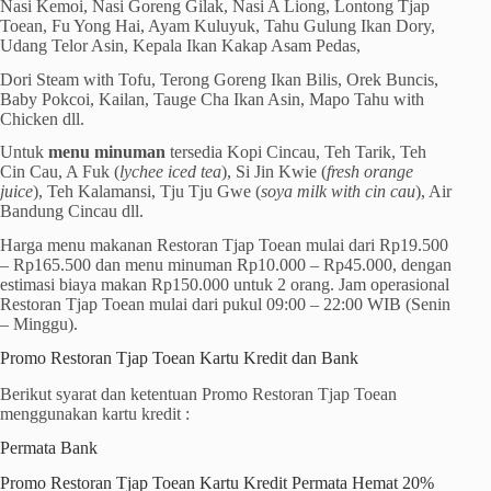
Nasi Kemoi, Nasi Goreng Gilak, Nasi A Liong, Lontong Tjap
Toean, Fu Yong Hai, Ayam Kuluyuk, Tahu Gulung Ikan Dory,
Udang Telor Asin, Kepala Ikan Kakap Asam Pedas,
Dori Steam with Tofu, Terong Goreng Ikan Bilis, Orek Buncis,
Baby Pokcoi, Kailan, Tauge Cha Ikan Asin, Mapo Tahu with
Chicken dll.
Untuk
menu minuman
tersedia Kopi Cincau, Teh Tarik, Teh
Cin Cau, A Fuk (
lychee iced tea
), Si Jin Kwie (
fresh orange
juice
), Teh Kalamansi, Tju Tju Gwe (
soya milk with cin cau
), Air
Bandung Cincau dll.
Harga menu makanan Restoran Tjap Toean mulai dari Rp19.500
– Rp165.500 dan menu minuman Rp10.000 – Rp45.000, dengan
estimasi biaya makan Rp150.000 untuk 2 orang. Jam operasional
Restoran Tjap Toean mulai dari pukul 09:00 – 22:00 WIB (Senin
– Minggu).
Promo Restoran Tjap Toean Kartu Kredit dan Bank
Berikut syarat dan ketentuan Promo Restoran Tjap Toean
menggunakan kartu kredit :
Permata Bank
Promo Restoran Tjap Toean Kartu Kredit Permata Hemat 20%