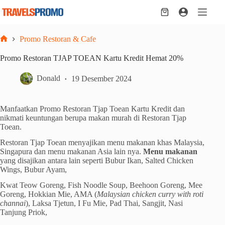
Skip
to
Shopping
content
cart
Promo Restoran & Cafe
Home
Promo Restoran TJAP TOEAN Kartu Kredit Hemat 20%
Donald
19 Desember 2024
Manfaatkan Promo Restoran Tjap Toean Kartu Kredit dan
nikmati keuntungan berupa makan murah di Restoran Tjap
Toean.
Restoran Tjap Toean menyajikan menu makanan khas Malaysia,
Singapura dan menu makanan Asia lain nya.
Menu makanan
yang disajikan antara lain seperti Bubur Ikan, Salted Chicken
Wings, Bubur Ayam,
Kwat Teow Goreng, Fish Noodle Soup, Beehoon Goreng, Mee
Goreng, Hokkian Mie, AMA (
Malaysian chicken curry with roti
channai
), Laksa Tjetun, I Fu Mie, Pad Thai, Sangjit, Nasi
Tanjung Priok,