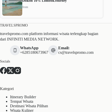
Diskon 10% LombokJourney
from
TRAVELSPROMO
travelspromo.com platform informasi wisata terlengkap bagian
dari INFINITI MEDIA NETWORK.
WhatsApp
Email:
+6285180673967
cs@travelspromo.com
Socials
Kategori
Itinerary Builder
Tempat Wisata
Destinasi Wisata Pilihan
Wisata Kuliner