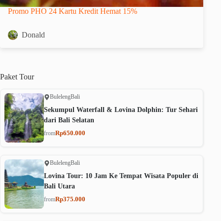
Promo PHO 24 Kartu Kredit Hemat 15%
Donald
Paket
Tour
Buleleng
Bali
Sekumpul Waterfall & Lovina Dolphin: Tur Sehari
dari Bali Selatan
Rp650.000
from
Buleleng
Bali
Lovina Tour: 10 Jam Ke Tempat Wisata Populer di
Bali Utara
Rp375.000
from