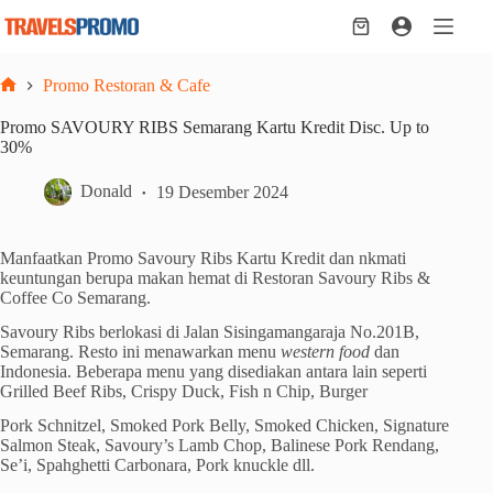
Skip
to
Shopping
content
cart
Promo Restoran & Cafe
Home
Promo SAVOURY RIBS Semarang Kartu Kredit Disc. Up to
30%
Donald
19 Desember 2024
Manfaatkan Promo Savoury Ribs Kartu Kredit dan nkmati
keuntungan berupa makan hemat di Restoran Savoury Ribs &
Coffee Co Semarang.
Savoury Ribs berlokasi di Jalan Sisingamangaraja No.201B,
Semarang. Resto ini menawarkan menu
western food
dan
Indonesia. Beberapa menu yang disediakan antara lain seperti
Grilled Beef Ribs, Crispy Duck, Fish n Chip, Burger
Pork Schnitzel, Smoked Pork Belly, Smoked Chicken, Signature
Salmon Steak, Savoury’s Lamb Chop, Balinese Pork Rendang,
Se’i, Spahghetti Carbonara, Pork knuckle dll.