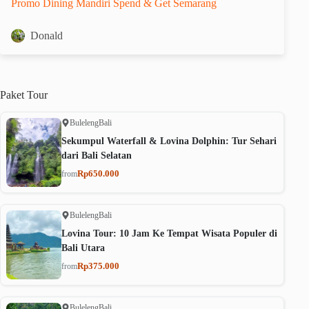
Promo Dining Mandiri Spend & Get Semarang
Donald
Paket
Tour
Buleleng
Bali
Sekumpul Waterfall & Lovina Dolphin: Tur Sehari
dari Bali Selatan
Rp650.000
from
Buleleng
Bali
Lovina Tour: 10 Jam Ke Tempat Wisata Populer di
Bali Utara
Rp375.000
from
Buleleng
Bali