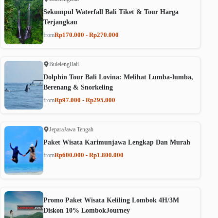
Sekumpul Waterfall Bali Tiket & Tour Harga
Terjangkau
Rp170.000 - Rp270.000
from
Buleleng
Bali
Dolphin Tour Bali Lovina: Melihat Lumba-lumba,
Berenang & Snorkeling
Rp97.000 - Rp295.000
from
Jepara
Jawa Tengah
Paket Wisata Karimunjawa Lengkap Dan Murah
Rp600.000 - Rp1.800.000
from
Promo Paket Wisata Keliling Lombok 4H/3M
Diskon 10% LombokJourney