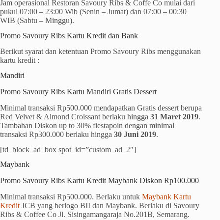
Jam operasional Restoran Savoury Ribs & Coffe Co mulai dari
pukul 07:00 – 23:00 Wib (Senin – Jumat) dan 07:00 – 00:30
WIB (Sabtu – Minggu).
Promo Savoury Ribs Kartu Kredit dan Bank
Berikut syarat dan ketentuan Promo Savoury Ribs menggunakan
kartu kredit :
Mandiri
Promo Savoury Ribs Kartu Mandiri Gratis Dessert
Minimal transaksi Rp500.000 mendapatkan Gratis dessert berupa
Red Velvet & Almond Croissant berlaku hingga
31 Maret 2019
.
Tambahan Diskon up to 30% fiestapoin dengan minimal
transaksi Rp300.000 berlaku hingga
30 Juni 2019
.
[td_block_ad_box spot_id=”custom_ad_2″]
Maybank
Promo Savoury Ribs Kartu Kredit Maybank Diskon Rp100.000
Minimal transaksi Rp500.000. Berlaku untuk
Maybank Kartu
Kredit
JCB yang berlogo BII dan Maybank. Berlaku di Savoury
Ribs & Coffee Co Jl. Sisingamangaraja No.201B, Semarang.