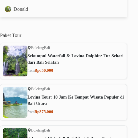
Donald
Paket
Tour
Buleleng
Bali
Sekumpul Waterfall & Lovina Dolphin: Tur Sehari
dari Bali Selatan
Rp650.000
from
Buleleng
Bali
Lovina Tour: 10 Jam Ke Tempat Wisata Populer di
Bali Utara
Rp375.000
from
Buleleng
Bali