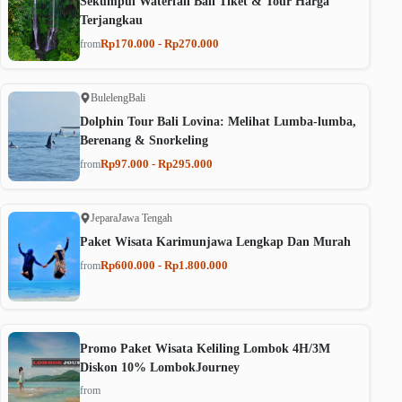
Sekumpul Waterfall Bali Tiket & Tour Harga
Terjangkau
Rp170.000 - Rp270.000
from
Buleleng
Bali
Dolphin Tour Bali Lovina: Melihat Lumba-lumba,
Berenang & Snorkeling
Rp97.000 - Rp295.000
from
Jepara
Jawa Tengah
Paket Wisata Karimunjawa Lengkap Dan Murah
Rp600.000 - Rp1.800.000
from
Promo Paket Wisata Keliling Lombok 4H/3M
Diskon 10% LombokJourney
from