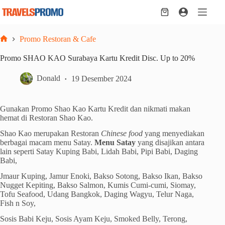
Skip
to
Shopping
content
cart
Promo Restoran & Cafe
Home
Promo SHAO KAO Surabaya Kartu Kredit Disc. Up to 20%
Donald
19 Desember 2024
Gunakan Promo Shao Kao Kartu Kredit dan nikmati makan
hemat di Restoran Shao Kao.
Shao Kao merupakan Restoran
Chinese food
yang menyediakan
berbagai macam menu Satay.
Menu Satay
yang disajikan antara
lain seperti Satay Kuping Babi, Lidah Babi, Pipi Babi, Daging
Babi,
Jmaur Kuping, Jamur Enoki, Bakso Sotong, Bakso Ikan, Bakso
Nugget Kepiting, Bakso Salmon, Kumis Cumi-cumi, Siomay,
Tofu Seafood, Udang Bangkok, Daging Wagyu, Telur Naga,
Fish n Soy,
Sosis Babi Keju, Sosis Ayam Keju, Smoked Belly, Terong,