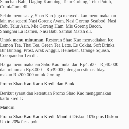
Samchan Babi, Daging Kambing, Telur Gulung, Telur Putuh,
Cumi-Cumi dll.
Selain menu satay, Shao Kao juga menyediakan menu makanan
lain nya seperti Nasi Goreng Ayam, Nasi Goreng Seafood, Nasi
Babi Telur Asin, Mie Goreng Ham, Mie Goreng Bacon,
Shanghai La Ramen, Nasi Babi Sambal Matah dll.
Untuk
menu minuman
, Restoran Shao Kao menyediakan Ice
Lemon Tea, Thai Tea, Green Tea Latte, Es Coklat, Soft Drinks,
Bir Bintang, Prost, Arak Anggur, Heineken, Orange Squash,
Cocopandan Tea dll.
Harga menu makanan Saho Kao mulai dari Rp4.500 – Rp40.000
dan minuman Rp8.000 – Rp39.000, dengan estimasi biaya
makan Rp200.000 untuk 2 orang.
Promo Shao Kao Kartu Kredit dan Bank
Berikut syarat dan ketentuan Promo Shao Kao menggunakan
kartu kredit :
Mandiri
Promo Shao Kao Kartu Kredit Mandiri Diskon 10% plus Diskon
Up to 20% fiestapoin