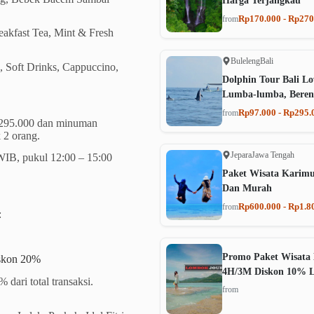
Harga Terjangkau
Rp170.000 - Rp270
from
akfast Tea, Mint & Fresh
Buleleng
Bali
, Soft Drinks, Cappuccino,
Dolphin Tour Bali Lo
Lumba-lumba, Beren
Rp97.000 - Rp295.
from
p295.000 dan minuman
 2 orang.
Jepara
Jawa Tengah
WIB, pukul 12:00 – 15:00
Paket Wisata Karim
Dan Murah
Rp600.000 - Rp1.8
from
:
Promo Paket Wisata 
iskon 20%
4H/3M Diskon 10% 
dari total transaksi.
from