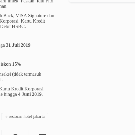
u Imlek, Paskah, Idul Fitri
han.
h Back, VISA Signature dan
Korporasi, Kartu Kredit
u Debit HSBC.
ngga
31 Juli 2019
.
Diskon 15%
saksi (tidak termasuk
l.
 Kartu Kredit Korporasi.
de hingga
4 Juni 2019
.
#
restoran hotel jakarta