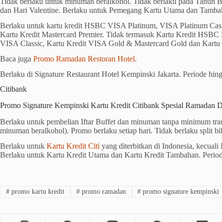
Tidak berlaku untuk minuman beralkohol. Tidak berlaku pada Tahun Bar
dan Hari Valentine. Berlaku untuk Pemegang Kartu Utama dan Tamba
Berlaku untuk kartu kredit HSBC VISA Platinum, VISA Platinum Cas
Kartu Kredit Mastercard Premier. Tidak termasuk Kartu Kredit HSBC 
VISA Classic, Kartu Kredit VISA Gold & Mastercard Gold dan Kart
Baca juga
Promo Ramadan Restoran Hotel.
Berlaku di Signature Restaurant Hotel Kempinski Jakarta. Periode hi
Citibank
Promo Signature Kempinski Kartu Kredit Citibank Spesial Ramadan 
Berlaku untuk pembelian Iftar Buffet dan minuman tanpa minimum tran
minuman beralkohol). Promo berlaku setiap hari. Tidak berlaku split bil
Berlaku untuk
Kartu Kredit Citi
yang diterbitkan di Indonesia, kecuali
Berlaku untuk Kartu Kredit Utama dan Kartu Kredit Tambahan. Perio
#
promo kartu kredit
#
promo ramadan
#
promo signature kempinski