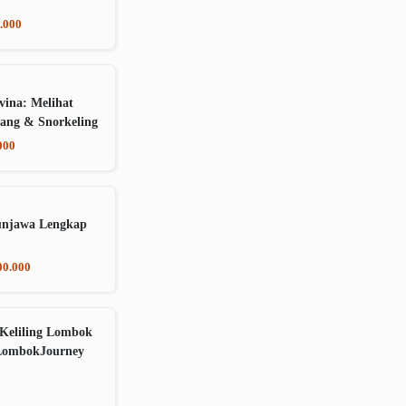
.000
vina: Melihat
ang & Snorkeling
000
unjawa Lengkap
00.000
Keliling Lombok
LombokJourney