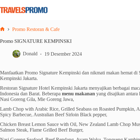
Skip
to
content
Promo Restoran & Cafe
Home
Promo SIGNATURE KEMPINSKI
Donald
19 Desember 2024
Manfaatkan Promo Signature Kempinski dan nikmati makan hemat di S
Kempinski Jakarta.
Restoran Signature Hotel Kempinski Jakarta menyajikan berbagai m
Indonesia dan Barat. Beberapa
menu makanan
yang disajikan antara 
Nasi Goreng Gila, Mie Goreng Jawa,
Lamb Chop with Arabic Rice, Grilled Seabass on Roasted Pumpkin, Au
Spicy Barbecue, Australian Beef Sirloin Black pepper,
Chicken Breast Lemon Sauce with Oil, New Zealand Lamb Chop Mu
Salmon Steak, Flame Grilled Beef Burger,
Nasi Goreng Seafood, Beef Rendang, Ayam Woku, Tongseng Kambi