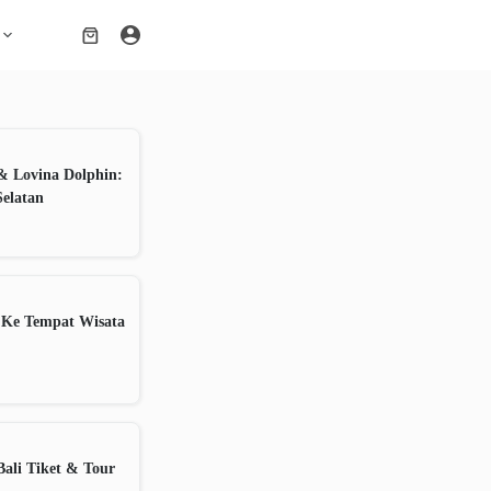
Shopping
cart
& Lovina Dolphin:
Selatan
 Ke Tempat Wisata
ali Tiket & Tour