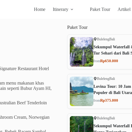
Home
Itinerary
Paket Tour
Artikel
Paket
Tour
Buleleng
Bali
Sekumpul Waterfall 
Tur Sehari dari Bali 
Rp650.000
from
ignature Restaurant Hotel
Buleleng
Bali
acam menu makanan khas
Lovina Tour: 10 Jam
lain seperti Bubur Ayam HI,
Populer di Bali Utara
Rp375.000
from
stralian Beef Tenderloin
shroom Cream, Norwegian
Buleleng
Bali
Sekumpul Waterfall B
ng, Bebek Bacem Sambal