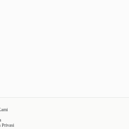
Kami
a
 Privasi