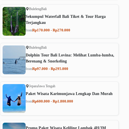
Buleleng
Bali
Sekumpul Waterfall Bali Tiket & Tour Harga
Terjangkau
Rp170.000 - Rp270.000
from
Buleleng
Bali
Dolphin Tour Bali Lovina: Melihat Lumba-lumba,
Berenang & Snorkeling
Rp97.000 - Rp295.000
from
Jepara
Jawa Tengah
Paket Wisata Karimunjawa Lengkap Dan Murah
Rp600.000 - Rp1.800.000
from
Promo Paket Wisata Keliling Lombok 4H/3M