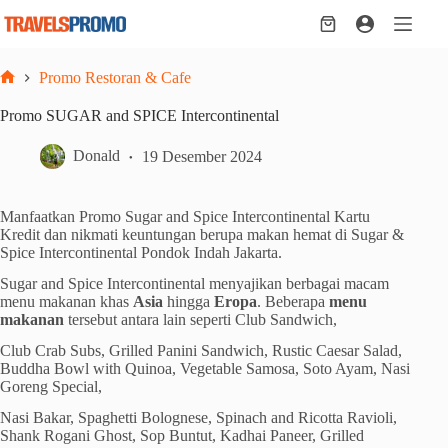
Skip
to
Shopping
content
cart
Promo Restoran & Cafe
Home
Promo SUGAR and SPICE Intercontinental
Donald
19 Desember 2024
Manfaatkan Promo Sugar and Spice Intercontinental Kartu
Kredit dan nikmati keuntungan berupa makan hemat di Sugar &
Spice Intercontinental Pondok Indah Jakarta.
Sugar and Spice Intercontinental menyajikan berbagai macam
menu makanan khas
Asia
hingga
Eropa
. Beberapa
menu
makanan
tersebut antara lain seperti Club Sandwich,
Club Crab Subs, Grilled Panini Sandwich, Rustic Caesar Salad,
Buddha Bowl with Quinoa, Vegetable Samosa, Soto Ayam, Nasi
Goreng Special,
Nasi Bakar, Spaghetti Bolognese, Spinach and Ricotta Ravioli,
Shank Rogani Ghost, Sop Buntut, Kadhai Paneer, Grilled