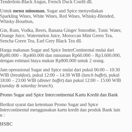
Tenderloin-Black Angus, French Duck Confit dll.
Untuk
menu minuman
, Sugar and Spice menyediakan
Sparkling Wines, White Wines, Red Wines, Whisky-Blended,
Whisky-Bourbon,
Gin, Rum, Vodka, Beers, Banana Ginger Smoothie, Tonic Water,
Orange Juice, Watermelon Juice, Moroccan Mint Green Tea,
Sencha Green Tea, Earl Grey Black Tea dll.
Harga makanan Sugar and Spice IneterContinental mulai dari
Rp80.000 – Rp460.000 dan minuman Rp60.000 – Rp3.600.000,
dengan estimasi biaya makan Rp800.000 untuk 2 orang.
Jam operasional Sugar and Spice mulai dari pukul 06:00 – 10:30
WIB (
breakfast
), pukul 12:00 – 14:30 WIB (
lunch buffet
), pukul
18:00 – 23:00 WIB (
dinner buffet
) dan pukul 12:00 – 15:00 WIB
(
sunday & saturday brunch
).
Promo Sugar and Spice Intercontinental Kartu Kredit dan Bank
Berikut syarat dan ketentuan Promo Sugar and Spice
Intercontinental menggunakan kartu kredit dan produk Bank lain
n :
HSBC