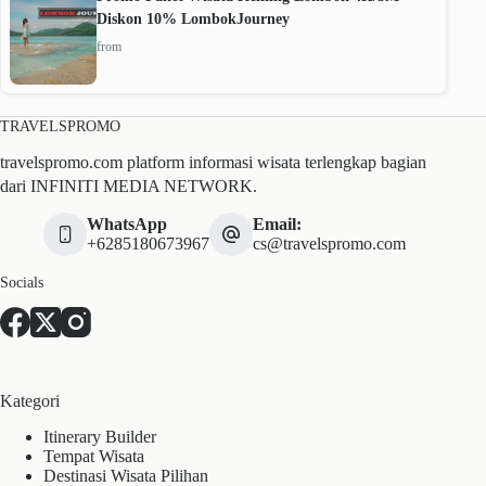
Diskon 10% LombokJourney
from
TRAVELSPROMO
travelspromo.com platform informasi wisata terlengkap bagian
dari INFINITI MEDIA NETWORK.
WhatsApp
Email:
+6285180673967
cs@travelspromo.com
Socials
Kategori
Itinerary Builder
Tempat Wisata
Destinasi Wisata Pilihan