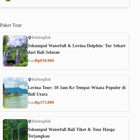
Paket
Tour
Buleleng
Bali
Sekumpul Waterfall & Lovina Dolphin: Tur Sehari
dari Bali Selatan
Rp650.000
from
Buleleng
Bali
Lovina Tour: 10 Jam Ke Tempat Wisata Populer di
Bali Utara
Rp375.000
from
Buleleng
Bali
Sekumpul Waterfall Bali Tiket & Tour Harga
Terjangkau