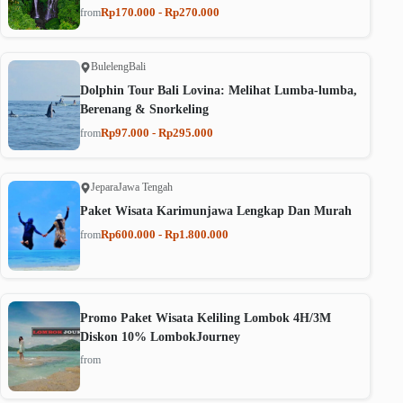
Rp170.000 - Rp270.000
from
Buleleng
Bali
Dolphin Tour Bali Lovina: Melihat Lumba-lumba,
Berenang & Snorkeling
Rp97.000 - Rp295.000
from
Jepara
Jawa Tengah
Paket Wisata Karimunjawa Lengkap Dan Murah
Rp600.000 - Rp1.800.000
from
Promo Paket Wisata Keliling Lombok 4H/3M
Diskon 10% LombokJourney
from