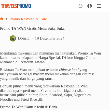
Skip
to
Shopping
content
cart
Promo Restoran & Cafe
Home
Promo TA WAN Gratis Menu Suka-Suka
Donald
19 Desember 2024
Menikmati makanan dan minuman menggunakan Promo Ta Wan
kamu bisa mendapatkan Harga Spesial, Diskon hingga Gratis
Makanan di Restoran Tawan.
Restoran Ta Wan merupakan restoran
chinese food
yang
menyajikan berbagai macam menu makanan dengan cita rasa
yang otentik dan harga yang ramah.
Banyak pilihan menu yang ditawarkan Restoran Ta Wan,
diantara nya seperti menu Favourite, Porridge berisikan
bermacam pilihan bubur, Soup, Seafood, Sapo, Vegetables,
Noodles and Fried Rice dll.
Promo Ta Wan Kartu Kredit & Bank