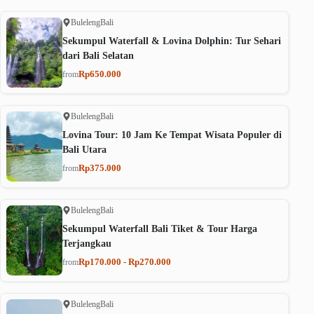
Buleleng
Bali
Sekumpul Waterfall & Lovina Dolphin: Tur Sehari
dari Bali Selatan
Rp650.000
from
Buleleng
Bali
Lovina Tour: 10 Jam Ke Tempat Wisata Populer di
Bali Utara
Rp375.000
from
Buleleng
Bali
Sekumpul Waterfall Bali Tiket & Tour Harga
Terjangkau
Rp170.000 - Rp270.000
from
Buleleng
Bali