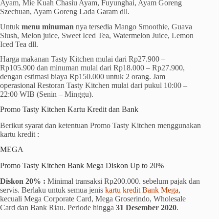
Ayam, Mie Kuah Chasiu Ayam, Fuyunghai, Ayam Goreng
Szechuan, Ayam Goreng Lada Garam dll.
Untuk
menu minuman
nya tersedia Mango Smoothie, Guava
Slush, Melon juice, Sweet Iced Tea, Watermelon Juice, Lemon
Iced Tea dll.
Harga makanan Tasty Kitchen mulai dari Rp27.900 –
Rp105.900 dan minuman mulai dari Rp18.000 – Rp27.900,
dengan estimasi biaya Rp150.000 untuk 2 orang. Jam
operasional Restoran Tasty Kitchen mulai dari pukul 10:00 –
22:00 WIB (Senin – Minggu).
Promo Tasty Kitchen Kartu Kredit dan Bank
Berikut syarat dan ketentuan Promo Tasty Kitchen menggunakan
kartu kredit :
MEGA
Promo Tasty Kitchen Bank Mega Diskon Up to 20%
Diskon 20% :
Minimal transaksi Rp200.000. sebelum pajak dan
servis. Berlaku untuk semua jenis
kartu kredit Bank Mega
,
kecuali Mega Corporate Card, Mega Groserindo, Wholesale
Card dan Bank Riau. Periode hingga
31 Desember 2020
.