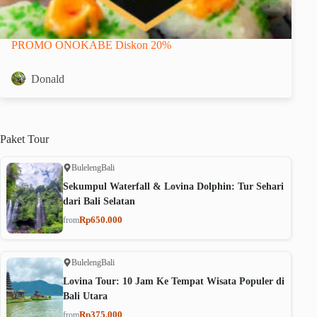
PROMO ONOKABE Diskon 20%
Donald
Paket
Tour
Buleleng
Bali
Sekumpul Waterfall & Lovina Dolphin: Tur Sehari
dari Bali Selatan
Rp650.000
from
Buleleng
Bali
Lovina Tour: 10 Jam Ke Tempat Wisata Populer di
Bali Utara
Rp375.000
from