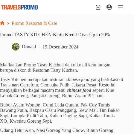
Skip
to
Shopping
content
cart
Promo Restoran & Cafe
Home
Promo TASTY KITCHEN Kartu Kredit Disc. Up to 20%
Donald
19 Desember 2024
Manfaatkan Promo Tasty Kitchen dan nikmati keuntungan
berupa diskon di Restoran Tasty Kitchen.
Tasty Kitchen merupakan restoran
chinese food
yang berlokasi di
Transmart Carrefour, Cempaka Putih, Jakarta Pusat. Resto ini
menyajikan berbagai macam menu
chinese food
seperti Kue
Lobak Goreng, Pangsit Goreng, Bubur Ayam Pi Than,
Bubur Ayam Wonton, Cumi Lada Garam, Pak Coy Tumis
Bawang Putih, Bakpau Casiu Panggang, Siew Mai, Tim Bakso
Sapi, Lumpia Kulit Tahu, Kailan Daging Sapi, Kailan Tumis
XO, Kwetiau Goreng Sapi,
Udang Telur Asin, Nasi Goreng Yang Chow, Bihun Goreng