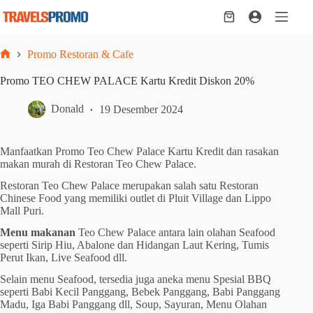
Skip
to
Shopping
content
cart
Promo Restoran & Cafe
Home
Promo TEO CHEW PALACE Kartu Kredit Diskon 20%
Donald
19 Desember 2024
Manfaatkan Promo Teo Chew Palace Kartu Kredit dan rasakan
makan murah di Restoran Teo Chew Palace.
Restoran Teo Chew Palace merupakan salah satu Restoran
Chinese Food yang memiliki outlet di Pluit Village dan Lippo
Mall Puri.
Menu makanan
Teo Chew Palace antara lain olahan Seafood
seperti Sirip Hiu, Abalone dan Hidangan Laut Kering, Tumis
Perut Ikan, Live Seafood dll.
Selain menu Seafood, tersedia juga aneka menu Spesial BBQ
seperti Babi Kecil Panggang, Bebek Panggang, Babi Panggang
Madu, Iga Babi Panggang dll, Soup, Sayuran, Menu Olahan