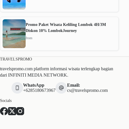
Promo Paket Wisata Keliling Lombok 4H/3M
Diskon 10% LombokJourney
from
TRAVELSPROMO
travelspromo.com platform informasi wisata terlengkap bagian
dari INFINITI MEDIA NETWORK.
WhatsApp
Email:
+6285180673967
cs@travelspromo.com
Socials