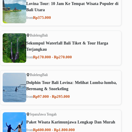
Lovina Tour: 10 Jam Ke Tempat Wisata Populer di
Bali Utara
Rp375.000
from
Buleleng
Bali
Sekumpul Waterfall Bali Tiket & Tour Harga
Terjangkau
Rp170.000 - Rp270.000
from
Buleleng
Bali
Dolphin Tour Bali Lovina: Melihat Lumba-lumba,
Berenang & Snorkeling
Rp97.000 - Rp295.000
from
Jepara
Jawa Tengah
Paket Wisata Karimunjawa Lengkap Dan Murah
Rp600.000 - Rp1.800.000
from