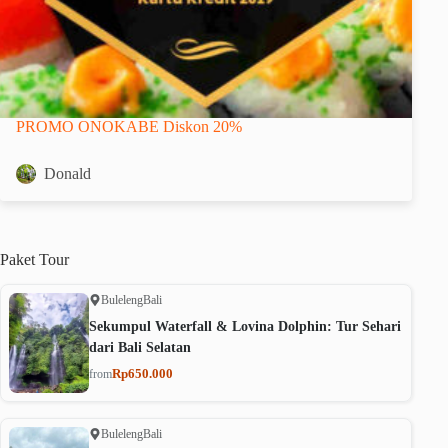
PROMO ONOKABE Diskon 20%
Donald
Paket
Tour
Buleleng
Bali
Sekumpul Waterfall & Lovina Dolphin: Tur Sehari
dari Bali Selatan
Rp650.000
from
Buleleng
Bali