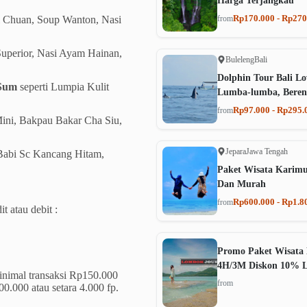
Harga Terjangkau
Rp170.000 - Rp270
from
 Chuan, Soup Wanton, Nasi
uperior, Nasi Ayam Hainan,
Buleleng
Bali
Dolphin Tour Bali Lo
Sum
seperti Lumpia Kulit
Lumba-lumba, Beren
Rp97.000 - Rp295.
from
ini, Bakpau Bakar Cha Siu,
Jepara
Jawa Tengah
 Babi Sc Kancang Hitam,
Paket Wisata Karim
Dan Murah
Rp600.000 - Rp1.8
from
 atau debit :
Promo Paket Wisata 
4H/3M Diskon 10% 
nimal transaksi Rp150.000
from
0.000 atau setara 4.000 fp.