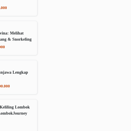
.000
vina: Melihat
ang & Snorkeling
000
unjawa Lengkap
00.000
Keliling Lombok
LombokJourney