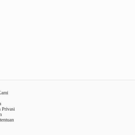
Kami
a
 Privasi
n
tentuan