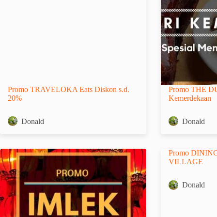
Promo TRAVELOKA Eats Diskon s.d.
Promo THE D
20%
Kemerdekaan
Donald
Donald
Promo DININ
VILLAGE
Donald