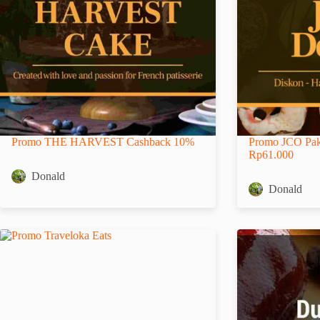
Promo THE HARVEST Cashback 10%
Promo JCO Pak
Rp61.000
Donald
Donald