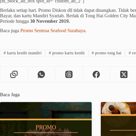
[td_block_ad_box spot_id=”custom_ad_2″]
Berlaku setiap hari. Promo Diskon dll tidak dapat diuangkan. Tidak be
Bayar, dan kartu Mandiri Syariah. Berlak di Tong Hai Golden City Ma
Periode hingga
30 November 2019.
Baca juga
Promo Sentosa Seafood Surabaya.
#
kartu kredit mandiri
#
promo kartu kredit
#
promo tong hai
#
re
Baca Juga