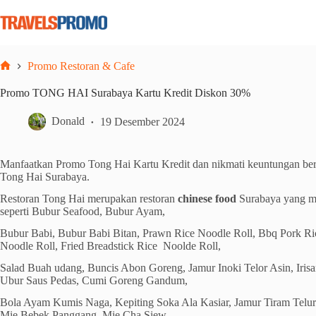
Skip
to
content
Promo Restoran & Cafe
Home
Promo TONG HAI Surabaya Kartu Kredit Diskon 30%
Donald
19 Desember 2024
Manfaatkan Promo Tong Hai Kartu Kredit dan nikmati keuntungan ber
Tong Hai Surabaya.
Restoran Tong Hai merupakan restoran
chinese food
Surabaya yang 
seperti Bubur Seafood, Bubur Ayam,
Bubur Babi, Bubur Babi Bitan, Prawn Rice Noodle Roll, Bbq Pork Ri
Noodle Roll, Fried Breadstick Rice Noolde Roll,
Salad Buah udang, Buncis Abon Goreng, Jamur Inoki Telor Asin, Iris
Ubur Saus Pedas, Cumi Goreng Gandum,
Bola Ayam Kumis Naga, Kepiting Soka Ala Kasiar, Jamur Tiram Telu
Mie Bebek Panggang, Mie Cha Siew,