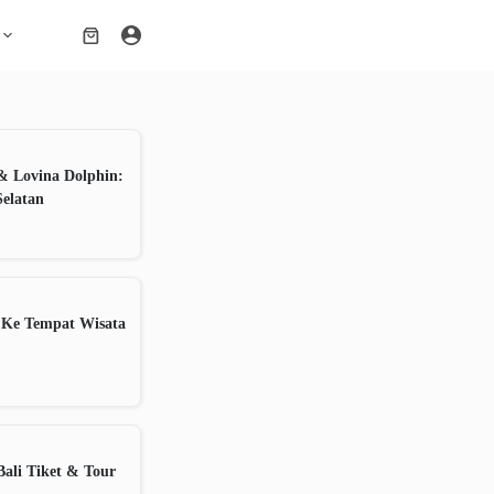
Shopping
cart
& Lovina Dolphin:
Selatan
 Ke Tempat Wisata
ali Tiket & Tour