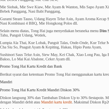
Mie Siobak, Mie Swe Kiaw, Mie Ayam & Wanton, Mis Sapo Ayam Xi
Bebek Panggang, Nasi Babi Panggang,
Gurami Steam Tauso, Udang Hayen Telur Asin, Ayam Aroma Kecap S
Nasi Kombinasi 4 BBQ, Mie Hongkong Polos dll.
Selain menu diatas, Tong Hai juga menyediakan beraneka menu
Dim 
Tahu, Pangsit Udang, Wotiek,
Lumpia Ala Thai, Kue Lobak, Pangsit Talas, Onde-Onde, Kue Telur M
Cha Siu So, Pnagsit Ayam & Kepiting, Hakau, Hipio Pasta Ayam,
Sushinori Saus Telur Asin, Siew May, Kei Chak, Xiao Long Pau, Iga
Bakso, Lo Mai Kai Abalone, Ceker Ayam dll.
Promo Tong Hai Kartu Kredit dan Bank
Berikut syarat dan ketentuan Promo Tong Hai menggunakan kartu kredit
Mandiri
Promo Tong Hai Kartu Kredit Mandiri Diskon 30%
Diskon langsung 30% dan Tambahan Diskon Up to 30% fiestapoin. Mi
dengan Mandiri debit atau
Mandiri kartu kredit
. Maksimal Diskon Rp20