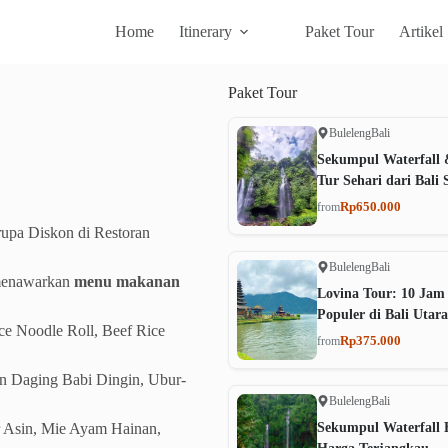
Home
Itinerary
Paket Tour
Artikel
Paket
Tour
Buleleng
Bali
Sekumpul Waterfall 
Tur Sehari dari Bali 
Rp650.000
from
upa Diskon di Restoran
Buleleng
Bali
menawarkan
menu makanan
Lovina Tour: 10 Jam
Populer di Bali Utara
ce Noodle Roll, Beef Rice
Rp375.000
from
an Daging Babi Dingin, Ubur-
Buleleng
Bali
r Asin, Mie Ayam Hainan,
Sekumpul Waterfall B