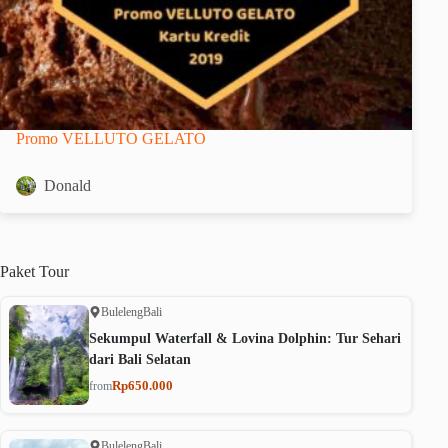
Promo VELLUTO GELATO
Donald
Paket
Tour
Buleleng
Bali
Sekumpul Waterfall & Lovina Dolphin: Tur Sehari
dari Bali Selatan
Rp650.000
from
Buleleng
Bali