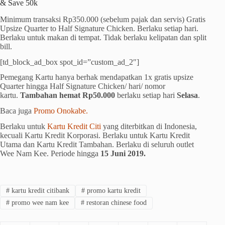
& Save 50k
Minimum transaksi Rp350.000 (sebelum pajak dan servis) Gratis
Upsize Quarter to Half Signature Chicken. Berlaku setiap hari.
Berlaku untuk makan di tempat. Tidak berlaku kelipatan dan split
bill.
[td_block_ad_box spot_id=”custom_ad_2″]
Pemegang Kartu hanya berhak mendapatkan 1x gratis upsize
Quarter hingga Half Signature Chicken/ hari/ nomor
kartu.
Tambahan hemat Rp50.000
berlaku setiap hari
Selasa
.
Baca juga
Promo Onokabe.
Berlaku untuk
Kartu Kredit Citi
yang diterbitkan di Indonesia,
kecuali Kartu Kredit Korporasi. Berlaku untuk Kartu Kredit
Utama dan Kartu Kredit Tambahan. Berlaku di seluruh outlet
Wee Nam Kee. Periode hingga
15 Juni 2019.
#
kartu kredit citibank
#
promo kartu kredit
#
promo wee nam kee
#
restoran chinese food