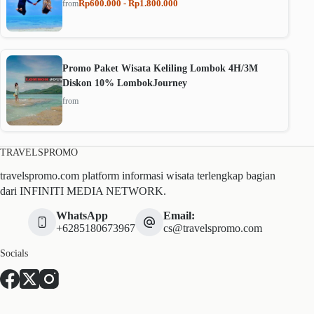
Rp600.000 - Rp1.800.000
from
Promo Paket Wisata Keliling Lombok 4H/3M
Diskon 10% LombokJourney
from
TRAVELSPROMO
travelspromo.com platform informasi wisata terlengkap bagian
dari INFINITI MEDIA NETWORK.
WhatsApp
Email:
+6285180673967
cs@travelspromo.com
Socials