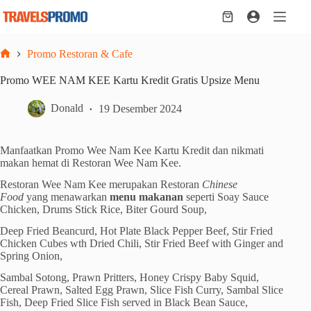
Skip
to
Shopping
content
cart
Promo Restoran & Cafe
Home
Promo WEE NAM KEE Kartu Kredit Gratis Upsize Menu
Donald
19 Desember 2024
Manfaatkan Promo Wee Nam Kee Kartu Kredit dan nikmati
makan hemat di Restoran Wee Nam Kee.
Restoran Wee Nam Kee merupakan Restoran
Chinese
Food
yang menawarkan
menu makanan
seperti Soay Sauce
Chicken, Drums Stick Rice, Biter Gourd Soup,
Deep Fried Beancurd, Hot Plate Black Pepper Beef, Stir Fried
Chicken Cubes wth Dried Chili, Stir Fried Beef with Ginger and
Spring Onion,
Sambal Sotong, Prawn Pritters, Honey Crispy Baby Squid,
Cereal Prawn, Salted Egg Prawn, Slice Fish Curry, Sambal Slice
Fish, Deep Fried Slice Fish served in Black Bean Sauce,