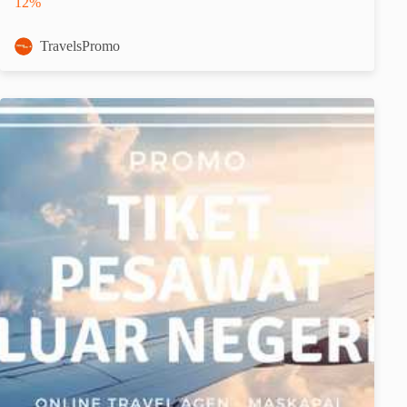
12%
TravelsPromo