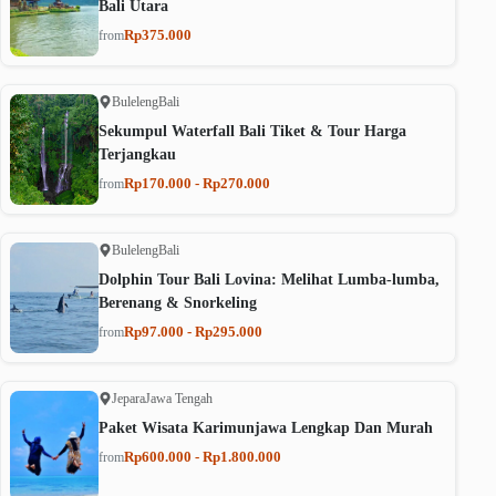
Bali Utara
Rp375.000
from
Buleleng
Bali
Sekumpul Waterfall Bali Tiket & Tour Harga
Terjangkau
Rp170.000 - Rp270.000
from
Buleleng
Bali
Dolphin Tour Bali Lovina: Melihat Lumba-lumba,
Berenang & Snorkeling
Rp97.000 - Rp295.000
from
Jepara
Jawa Tengah
Paket Wisata Karimunjawa Lengkap Dan Murah
Rp600.000 - Rp1.800.000
from