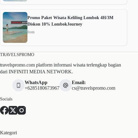
Promo Paket Wisata Keliling Lombok 4H/3M
Diskon 10% LombokJourney
from
TRAVELSPROMO
travelspromo.com platform informasi wisata terlengkap bagian
dari INFINITI MEDIA NETWORK.
WhatsApp
Email:
+6285180673967
cs@travelspromo.com
Socials
Kategori