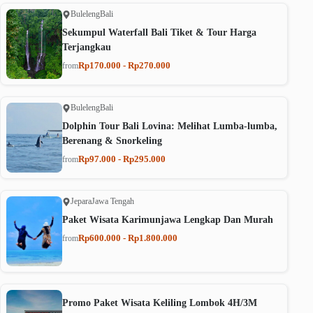
Buleleng
Bali
Sekumpul Waterfall Bali Tiket & Tour Harga
Terjangkau
Rp170.000 - Rp270.000
from
Buleleng
Bali
Dolphin Tour Bali Lovina: Melihat Lumba-lumba,
Berenang & Snorkeling
Rp97.000 - Rp295.000
from
Jepara
Jawa Tengah
Paket Wisata Karimunjawa Lengkap Dan Murah
Rp600.000 - Rp1.800.000
from
Promo Paket Wisata Keliling Lombok 4H/3M