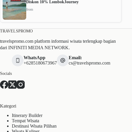
Diskon 10% LombokJourney
from
TRAVELSPROMO
travelspromo.com platform informasi wisata terlengkap bagian
dari INFINITI MEDIA NETWORK.
WhatsApp
Email:
+6285180673967
cs@travelspromo.com
Socials
Kategori
Itinerary Builder
Tempat Wisata
Destinasi Wisata Pilihan
Wisata Kuliner