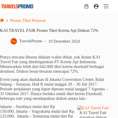
Skip
to
Shopping
content
cart
Promo Tiket Pesawat
Home
KAI TRAVEL FAIR Promo Tiket Kereta Api Diskon 72%
TravelsPromo
19 Desember 2024
Punya rencana liburan ddalam waktu dekat, yuk ikutan KAI
Travel Fair yang diselengarakan PT Kereta Api Indonesia.
Menawarkan lebih dari 642.000 tiket kereta eksekutif berbagai
destinasi. Diskon besar-besaran mencapai 72%.
Event yang akan diadakan di Jakarta Convention Center, Balai
Sidang – Senayan, Hall B mulai tanggal 29 – 30 Juli 2017.
Periode perjalanan yang dapat dipesan mulai tanggal 7 Agustus –
31 Oktober 2017. Hanya berlaku untuk tiket kereta Eksekutif,
beberapa rute yang mendapatkan diskon antara lain :
Jakarta – Surabaya mulai dari Rp
150.000, Jakarta – Yogyakarta mulai dari Rp
KAI Travel Fair
125.000, Jakarta – Semarang mulai dari Rp
dapatkan diskon