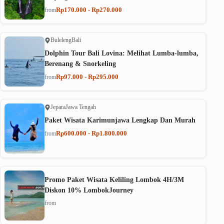
Rp170.000 - Rp270.000
from
Buleleng
Bali
Dolphin Tour Bali Lovina: Melihat Lumba-lumba,
Berenang & Snorkeling
Rp97.000 - Rp295.000
from
Jepara
Jawa Tengah
Paket Wisata Karimunjawa Lengkap Dan Murah
Rp600.000 - Rp1.800.000
from
Promo Paket Wisata Keliling Lombok 4H/3M
Diskon 10% LombokJourney
from