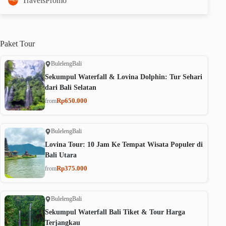
TravelsPromo
Paket
Tour
Buleleng
Bali
Sekumpul Waterfall & Lovina Dolphin: Tur Sehari
dari Bali Selatan
Rp650.000
from
Buleleng
Bali
Lovina Tour: 10 Jam Ke Tempat Wisata Populer di
Bali Utara
Rp375.000
from
Buleleng
Bali
Sekumpul Waterfall Bali Tiket & Tour Harga
Terjangkau