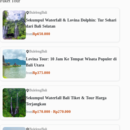
Paket
Tour
Buleleng
Bali
Sekumpul Waterfall & Lovina Dolphin: Tur Sehari
dari Bali Selatan
Rp650.000
from
Buleleng
Bali
Lovina Tour: 10 Jam Ke Tempat Wisata Populer di
Bali Utara
Rp375.000
from
Buleleng
Bali
Sekumpul Waterfall Bali Tiket & Tour Harga
Terjangkau
Rp170.000 - Rp270.000
from
Buleleng
Bali