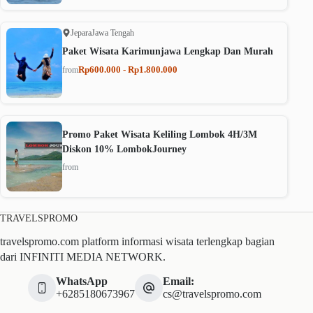
Jepara
Jawa Tengah
Paket Wisata Karimunjawa Lengkap Dan Murah
Rp600.000 - Rp1.800.000
from
Promo Paket Wisata Keliling Lombok 4H/3M
Diskon 10% LombokJourney
from
TRAVELSPROMO
travelspromo.com platform informasi wisata terlengkap bagian
dari INFINITI MEDIA NETWORK.
WhatsApp
Email:
+6285180673967
cs@travelspromo.com