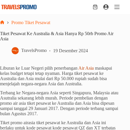
Skip
to
Shopping
content
cart
Promo Tiket Pesawat
Home
Tiket Pesawat Ke Australia & Asia Hanya Rp 50rb Promo Air
Asia
TravelsPromo
19 Desember 2024
Liburan ke Luar Negeri pilih penerbangan
Air Asia
maskapai
kelas budget tetapi tetap nyaman. Harga tiket pesawat ke
Australia dan Asia mulai dari Rp 50.000 rupiah sudah bisa
menjelajah negara-negara Asia dan Australia.
Terbang ke Negara-negara Asia seperti Singapura, Malaysia atau
Asutralia sekarang lebih murah. Periode pembelian dengan
promo air asia tiket pesawat ke Australia dan Asia bisa dipesan
sampai tanggal 29 Januari 2017. Dengan periode terbang sampai
bulan Agustus 2017.
Tiket promo airasia tiket pesawat ke Australia dan Asia ini
berlaku untuk kode pesawat kode pesawat QZ dan XT terbatas