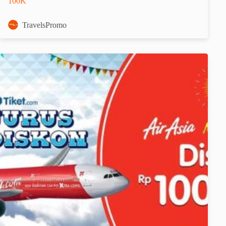
100K
TravelsPromo