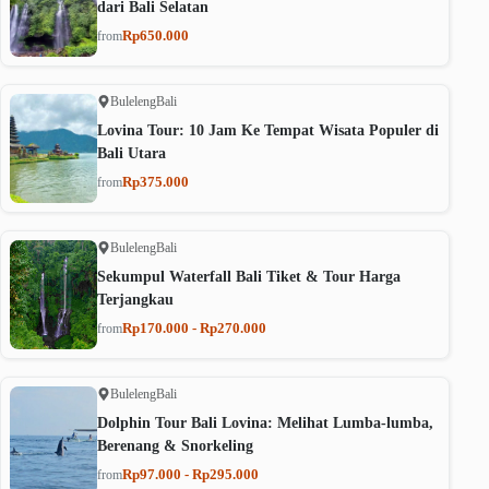
dari Bali Selatan
Rp650.000
from
Buleleng
Bali
Lovina Tour: 10 Jam Ke Tempat Wisata Populer di
Bali Utara
Rp375.000
from
Buleleng
Bali
Sekumpul Waterfall Bali Tiket & Tour Harga
Terjangkau
Rp170.000 - Rp270.000
from
Buleleng
Bali
Dolphin Tour Bali Lovina: Melihat Lumba-lumba,
Berenang & Snorkeling
Rp97.000 - Rp295.000
from