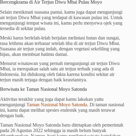
Bercengkrama di Air Terjun Diwu Mbai Pulau Moyo
Selain menikmati suasana pantai, kamu juga dapat mengunjungi
air terjun Diwu Mbai yang terdapat di kawasan pulau ini. Untuk
mengunjungi tempat wisata ini, kamu perlu menyewa ojek yang
tersedia di sekitar pulau.
Meski harus berlelah-lelah berjalan melintasi hutan dan sungai,
rasa letihmu akan terbauar setelah tiba di air terjun Diwu Mbai.
Suasana air terjun yang indah, dengan vegetasi sekeliling yang
hijau, akan membuat hatimu damai.
Menurut wisatawan yang pernah mengunjungi air terjun Diwu
Mbai, ia merupakan salah satu air terjun terbaik yang ada di
Indonesia. Ini didukung oleh fakta karena kondisi sekitar air
terjun masih terjaga dengan baik keasriannya.
Berwisata ke Taman Nasional Moyo Satonda
Aktivitas terakhir yang juga dapat kamu lakukan yaitu
mengunjungi
Taman Nasional Moyo Satonda
. Di taman nasional
ini, kamu dapat melihat spesies endemik yang masih terawat
dengan baik.
Taman Nasional Moyo Satonda baru ditetapkan oleh pemerintah
pada 26 Agustus 2022 sehingga ia masih belum banyak
dikembangkan. Namun, bagi kamu penikmat wisata keindahan