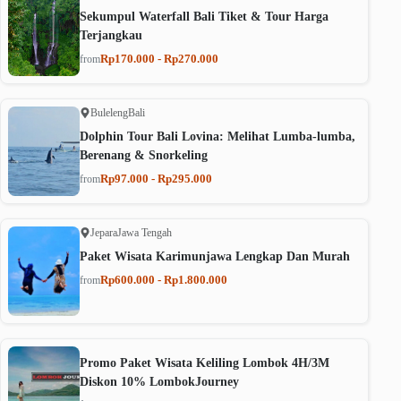
Sekumpul Waterfall Bali Tiket & Tour Harga
Terjangkau
Rp170.000 - Rp270.000
from
Buleleng
Bali
Dolphin Tour Bali Lovina: Melihat Lumba-lumba,
Berenang & Snorkeling
Rp97.000 - Rp295.000
from
Jepara
Jawa Tengah
Paket Wisata Karimunjawa Lengkap Dan Murah
Rp600.000 - Rp1.800.000
from
Promo Paket Wisata Keliling Lombok 4H/3M
Diskon 10% LombokJourney