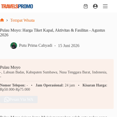
Skip
to
Shopping
content
cart
Tempat Wisata
Home
Pulau Moyo: Harga Tiket Kapal, Aktivitas & Fasilitas - Agustus
2026
Putu Prima Cahyadi
15 Juni 2026
Pulau Moyo
-, Labuan Badas, Kabupaten Sumbawa, Nusa Tenggara Barat, Indonesia,
-
Nomor Telepon:
-
Jam Operasional:
24 jam
Kisaran Harga:
Rp50.000-Rp75.000
Pesan Via WA