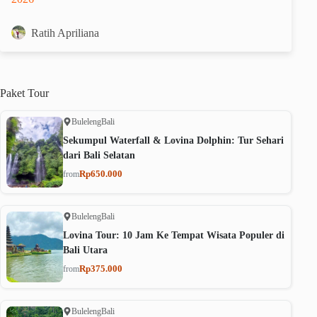
Ratih Apriliana
Paket
Tour
Buleleng
Bali
Sekumpul Waterfall & Lovina Dolphin: Tur Sehari
dari Bali Selatan
Rp650.000
from
Buleleng
Bali
Lovina Tour: 10 Jam Ke Tempat Wisata Populer di
Bali Utara
Rp375.000
from
Buleleng
Bali