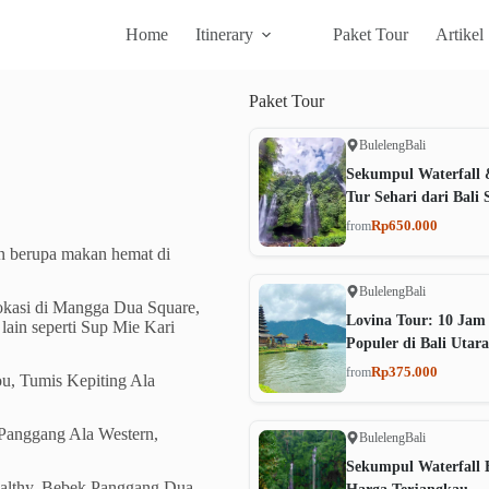
Home
Itinerary
Paket Tour
Artikel
Paket
Tour
Buleleng
Bali
Sekumpul Waterfall 
Tur Sehari dari Bali 
Rp650.000
from
n berupa makan hemat di
Buleleng
Bali
okasi di Mangga Dua Square,
Lovina Tour: 10 Jam
lain seperti Sup Mie Kari
Populer di Bali Utara
Rp375.000
from
u, Tumis Kepiting Ala
Panggang Ala Western,
Buleleng
Bali
Sekumpul Waterfall B
ealthy, Bebek Panggang Dua