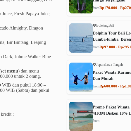
Harga Terjangkau
Rp170.000 - Rp270
from
 Juice, Fresh Papaya Juice,
Buleleng
Bali
ocado Almighty, Dragon
Dolphin Tour Bali Lo
Lumba-lumba, Beren
na, Bir Bintang, Leaping
Rp97.000 - Rp295.
from
 Dark, Johnie Walker Blue
Jepara
Jawa Tengah
(
set menu
) dan menu
Paket Wisata Karim
0.000 untuk 2 orang.
Dan Murah
30 WIB dan pukul 18:00 –
Rp600.000 - Rp1.8
from
:00 WIB (Sabtu) dan pukul
Promo Paket Wisata 
4H/3M Diskon 10% 
kredit :
from