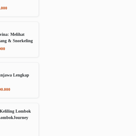
.000
vina: Melihat
ang & Snorkeling
000
unjawa Lengkap
00.000
Keliling Lombok
LombokJourney