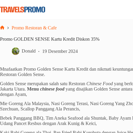
Skip
to
content
Promo Restoran & Cafe
Home
Promo GOLDEN SENSE Kartu Kredit Diskon 35%
Donald
19 Desember 2024
Mnafaatkan Promo Golden Sense Kartu Kredit dan nikmati keuntunga
Restoran Golden Sense.
Golden Sense merupakan salah satu Restoran
Chinese Food
yang berl
Jakarta Utara.
Menu
chinese food
yang disajikan Golden Sense antara 
dengan Ayam,
Mie Goreng Ala Malaysia, Nasi Goreng Terasi, Nasi Goreng Yang Zho
Szechuan, Scallop Panggang Ala Perancis,
Bebek Panggang BBQ, Tim Aneka Seafood ala Shuntak, Baby Ayam 
Udang Pancet Resbus dengan Arak Kunig & Keici,
Kaki Babi Goreng ala Thai, Pan Fried Babi Kurobuta dengan Juice H