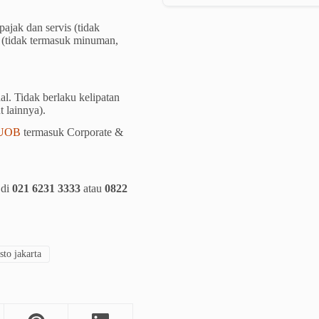
jak dan servis (tidak
 (tidak termasuk minuman,
al. Tidak berlaku kelipatan
t lainnya).
 UOB
termasuk Corporate &
 di
021 6231 3333
atau
0822
sto jakarta