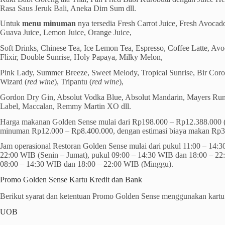
Rasa Saus Jeruk Bali, Aneka Dim Sum dll.
Untuk
menu minuman
nya tersedia Fresh Carrot Juice, Fresh Avocado
Guava Juice, Lemon Juice, Orange Juice,
Soft Drinks, Chinese Tea, Ice Lemon Tea, Espresso, Coffee Latte, Av
Flixir, Double Sunrise, Holy Papaya, Milky Melon,
Pink Lady, Summer Breeze, Sweet Melody, Tropical Sunrise, Bir Coro
Wizard (
red wine
), Tripantu (
red wine
),
Gordon Dry Gin, Absolut Vodka Blue, Absolut Mandarin, Mayers Rum
Label, Maccalan, Remmy Martin XO dll.
Harga makanan Golden Sense mulai dari Rp198.000 – Rp12.388.000 
minuman Rp12.000 – Rp8.400.000, dengan estimasi biaya makan Rp30
Jam operasional Restoran Golden Sense mulai dari pukul 11:00 – 14:
22:00 WIB (Senin – Jumat), pukul 09:00 – 14:30 WIB dan 18:00 – 22
08:00 – 14:30 WIB dan 18:00 – 22:00 WIB (Minggu).
Promo Golden Sense Kartu Kredit dan Bank
Berikut syarat dan ketentuan Promo Golden Sense menggunakan kartu 
UOB