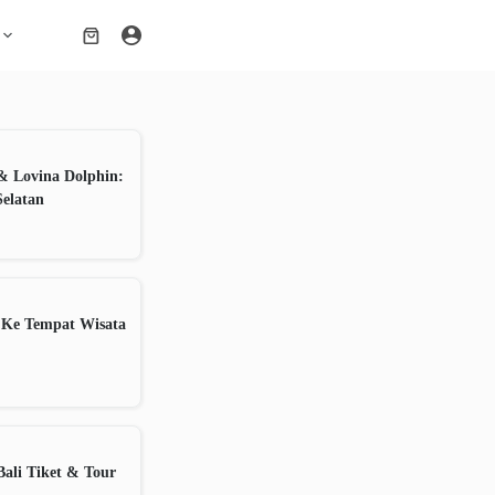
Shopping
cart
& Lovina Dolphin:
Selatan
 Ke Tempat Wisata
ali Tiket & Tour