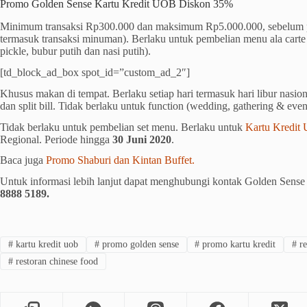
Promo Golden Sense Kartu Kredit UOB Diskon 35%
Minimum transaksi Rp300.000 dan maksimum Rp5.000.000, sebelum pa
termasuk transaksi minuman). Berlaku untuk pembelian menu ala carte
pickle, bubur putih dan nasi putih).
[td_block_ad_box spot_id=”custom_ad_2″]
Khusus makan di tempat. Berlaku setiap hari termasuk hari libur nasion
dan split bill. Tidak berlaku untuk function (wedding, gathering & even
Tidak berlaku untuk pembelian set menu. Berlaku untuk
Kartu Kredit
Regional. Periode hingga
30 Juni 2020
.
Baca juga
Promo Shaburi dan Kintan Buffet.
Untuk informasi lebih lanjut dapat menghubungi kontak Golden Sense
8888 5189.
#
kartu kredit uob
#
promo golden sense
#
promo kartu kredit
#
re
#
restoran chinese food