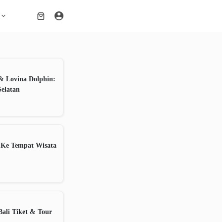
Shopping
cart
& Lovina Dolphin:
Selatan
 Ke Tempat Wisata
ali Tiket & Tour