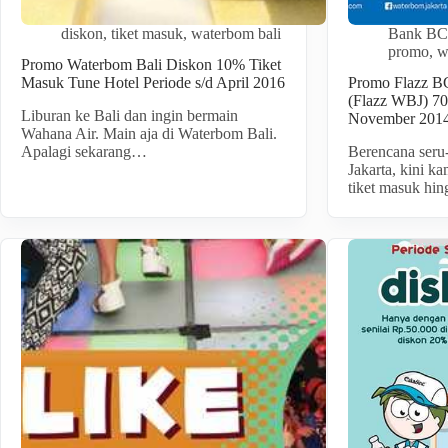
diskon
,
tiket masuk
,
waterbom bali
Bank B
promo
,
w
Promo Waterbom Bali Diskon 10% Tiket
Masuk Tune Hotel Periode s/d April 2016
Promo Flazz B
(Flazz WBJ) 70
Liburan ke Bali dan ingin bermain
November 201
Wahana Air. Main aja di Waterbom Bali.
Apalagi sekarang…
Berencana seru
Jakarta, kini k
tiket masuk hi