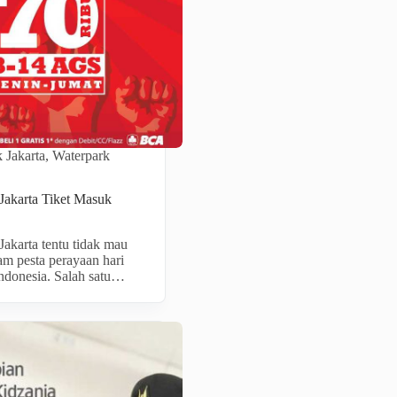
 Jakarta
,
Waterpark
akarta Tiket Masuk
K
akarta tentu tidak mau
am pesta perayaan hari
donesia. Salah satu…