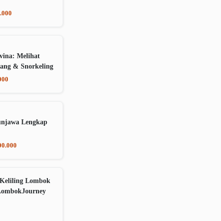
.000
vina: Melihat
ang & Snorkeling
000
unjawa Lengkap
00.000
Keliling Lombok
LombokJourney