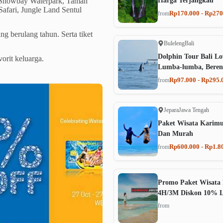
Harga Terjangkau
, Snowbay Waterpark, Taman
Safari, Jungle Land Sentul
Rp170.000 - Rp270
from
g berulang tahun. Serta tiket
Buleleng
Bali
Dolphin Tour Bali Lo
orit keluarga.
Lumba-lumba, Beren
Rp97.000 - Rp295.
from
Jepara
Jawa Tengah
Paket Wisata Karim
Dan Murah
Rp600.000 - Rp1.8
from
Promo Paket Wisata 
4H/3M Diskon 10% 
from