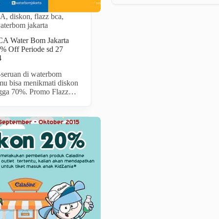
CA
,
diskon
,
flazz bca
,
aterbom jakarta
CA Water Bom Jakarta
% Off Periode sd 27
4
-seruan di waterbom
amu bisa menikmati diskon
ngga 70%. Promo Flazz…