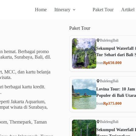
Home
Itinerary
Paket Tour
Artikel
Paket
Tour
Buleleng
Bali
Sekumpul Waterfall 
an hemat. Berbagai promo
Tur Sehari dari Bali 
karta, Surabaya, Bali, dll.
Rp650.000
from
rt, MCC, dan kartu belanja
isata.
Buleleng
Bali
i berbagai kartu kredit.
Lovina Tour: 10 Jam
.
Populer di Bali Utara
eperti Jakarta Aquarium,
Rp375.000
from
mpat wisata di Surabaya,
rboom, Themepark, Taman
Buleleng
Bali
Sekumpul Waterfall B