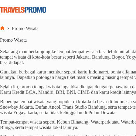
Skip
to
content
Promo Wisata
Home
Promo Wisata
Sekarang mau berkunjung ke tempat-tempat wisata bisa lebih murah d
tempat wisata di kota-kota besar seperti Jakarta, Bandung, Bogor, Yogya
bisa didapat.
Gunakan berbagai kartu member seperti kartu Indomaret, ponta alfama
lainnya. Dapatkan potongan harga tiket masuk masing-masing tempat w
Selain itu, promo tempat wisata juga bisa didapat dengan penawaran dar
Kartu Kredit BCA, Mandiri, BRI, BNI, CIMB dan kartu kredit lainnya
Beberapa tempat wisata yang populer di kota-kota besar di Indonesia s
Snowbay Jakarta, Dufan Ancol, Trans Studio Bandung, serta tempat-te
wisata Yogayakarta, serta tidak ketinggalan di Pulau Dewata.
Tempat-tempat wisata seperti Kebun Binatang, Waterpark atau Wate
Bunga, serta tempat wisata lokal lainnya.