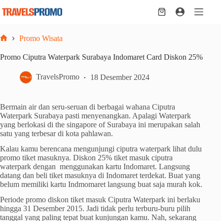
Skip
to
Shopping
content
cart
Promo Wisata
Home
Promo Ciputra Waterpark Surabaya Indomaret Card Diskon 25%
TravelsPromo
18 Desember 2024
Bermain air dan seru-seruan di berbagai wahana Ciputra
Waterpark Surabaya pasti menyenangkan. Apalagi Waterpark
yang berlokasi di the singapore of Surabaya ini merupakan salah
satu yang terbesar di kota pahlawan.
Kalau kamu berencana mengunjungi ciputra waterpark lihat dulu
promo tiket masuknya. Diskon 25% tiket masuk ciputra
waterpark dengan menggunakan kartu Indomaret. Langsung
datang dan beli tiket masuknya di Indomaret terdekat. Buat yang
belum memiliki kartu Indmomaret langsung buat saja murah kok.
Periode promo diskon tiket masuk Ciputra Waterpark ini berlaku
hingga 31 Desember 2015. Jadi tidak perlu terburu-buru pilih
tanggal yang paling tepat buat kunjungan kamu. Nah, sekarang