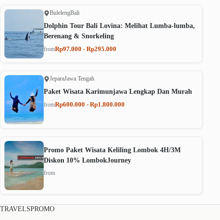
Buleleng
Bali
Dolphin Tour Bali Lovina: Melihat Lumba-lumba,
Berenang & Snorkeling
Rp97.000 - Rp295.000
from
Jepara
Jawa Tengah
Paket Wisata Karimunjawa Lengkap Dan Murah
Rp600.000 - Rp1.800.000
from
Promo Paket Wisata Keliling Lombok 4H/3M
Diskon 10% LombokJourney
from
TRAVELSPROMO