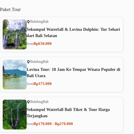
Paket
Tour
Buleleng
Bali
Sekumpul Waterfall & Lovina Dolphin: Tur Sehari
dari Bali Selatan
Rp650.000
from
Buleleng
Bali
Lovina Tour: 10 Jam Ke Tempat Wisata Populer di
Bali Utara
Rp375.000
from
Buleleng
Bali
Sekumpul Waterfall Bali Tiket & Tour Harga
Terjangkau
Rp170.000 - Rp270.000
from