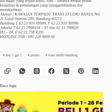
hal magic yang terjadi disini. Satu – satunya tempat penuh
keajaiban & petualangan yang menggembirakan dan
menakjubkan.
Alamat : KAWASAN TERPADU TRANS STUDIO BANDUNG
Jl. Gatot Subroto 289, Bandung 40273
Bandung T 62 22 910 99999, F 62 22 910 99998
Jakarta T 62 21 7998194 – 97 dan 62 21 799820
H1 – 04, F 62 21 798 4205
HOTLINE TSB : 081 220 9000 66
#
buy 1 get 1
#
promo
#
trans studio bandung
Baca Juga