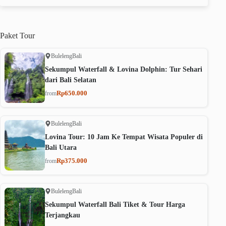
Paket
Tour
Buleleng
Bali
Sekumpul Waterfall & Lovina Dolphin: Tur Sehari
dari Bali Selatan
Rp650.000
from
Buleleng
Bali
Lovina Tour: 10 Jam Ke Tempat Wisata Populer di
Bali Utara
Rp375.000
from
Buleleng
Bali
Sekumpul Waterfall Bali Tiket & Tour Harga
Terjangkau