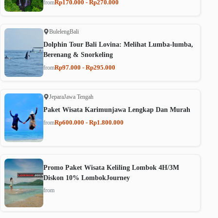
Rp170.000 - Rp270.000
from
Buleleng
Bali
Dolphin Tour Bali Lovina: Melihat Lumba-lumba,
Berenang & Snorkeling
Rp97.000 - Rp295.000
from
Jepara
Jawa Tengah
Paket Wisata Karimunjawa Lengkap Dan Murah
Rp600.000 - Rp1.800.000
from
Promo Paket Wisata Keliling Lombok 4H/3M
Diskon 10% LombokJourney
from