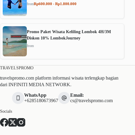
Rp600.000 - Rp1.800.000
from
Promo Paket Wisata Keliling Lombok 4H/3M
Diskon 10% LombokJourney
from
TRAVELSPROMO
travelspromo.com platform informasi wisata terlengkap bagian
dari INFINITI MEDIA NETWORK.
WhatsApp
Email:
+6285180673967
cs@travelspromo.com
Socials