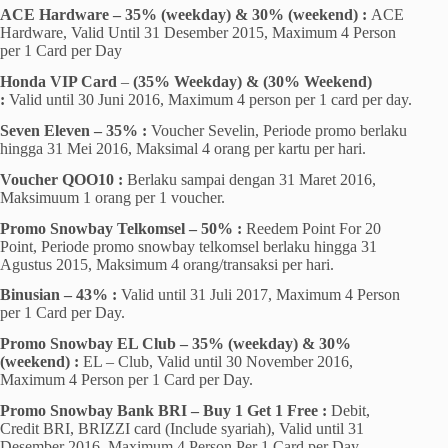
ACE Hardware – 35% (weekday) & 30% (weekend) :
ACE
Hardware, Valid Until 31 Desember 2015, Maximum 4 Person
per 1 Card per Day
Honda VIP Card
–
(35% Weekday) & (30% Weekend)
:
Valid until 30 Juni 2016, Maximum 4 person per 1 card per day.
Seven Eleven – 35% :
Voucher Sevelin, Periode promo berlaku
hingga 31 Mei 2016, Maksimal 4 orang per kartu per hari.
Voucher QOO10 :
Berlaku sampai dengan 31 Maret 2016,
Maksimuum 1 orang per 1 voucher.
Promo Snowbay Telkomsel – 50% :
Reedem Point For 20
Point, Periode promo snowbay telkomsel berlaku hingga 31
Agustus 2015, Maksimum 4 orang/transaksi per hari.
Binusian – 43% :
Valid until 31 Juli 2017, Maximum 4 Person
per 1 Card per Day.
Promo Snowbay EL Club – 35% (weekday) & 30%
(weekend) :
EL – Club, Valid until 30 November 2016,
Maximum 4 Person per 1 Card per Day.
Promo Snowbay Bank BRI – Buy 1 Get 1 Free :
Debit,
Credit BRI, BRIZZI card (Include syariah), Valid until 31
Desember 2016, Maximum 4 Person Per 1 Card per Day.