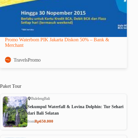
Promo Waterbom PIK Jakarta Diskon 50% – Bank &
Merchant
TravelsPromo
Paket
Tour
Buleleng
Bali
Sekumpul Waterfall & Lovina Dolphin: Tur Sehari
dari Bali Selatan
Rp650.000
from