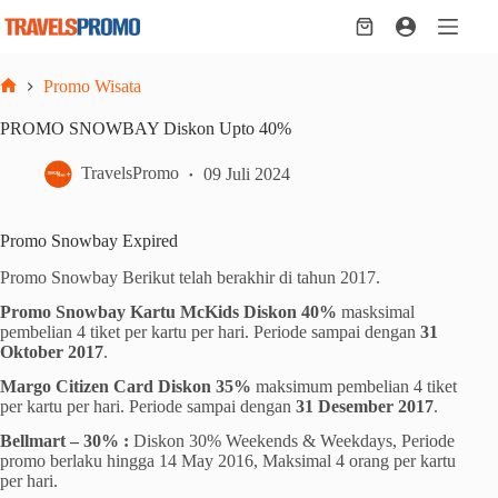
Skip
to
Shopping
content
cart
Promo Wisata
Home
PROMO SNOWBAY Diskon Upto 40%
TravelsPromo
09 Juli 2024
Promo Snowbay Expired
Promo Snowbay Berikut telah berakhir di tahun 2017.
Promo Snowbay Kartu McKids Diskon 40%
masksimal
pembelian 4 tiket per kartu per hari. Periode sampai dengan
31
Oktober 2017
.
Margo Citizen Card Diskon 35%
maksimum pembelian 4 tiket
per kartu per hari. Periode sampai dengan
31 Desember 2017
.
Bellmart – 30% :
Diskon 30% Weekends & Weekdays, Periode
promo berlaku hingga 14 May 2016, Maksimal 4 orang per kartu
per hari.