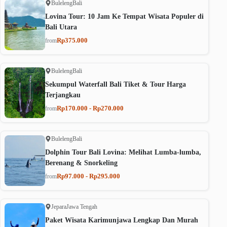
Buleleng
Bali
Lovina Tour: 10 Jam Ke Tempat Wisata Populer di
Bali Utara
Rp375.000
from
Buleleng
Bali
Sekumpul Waterfall Bali Tiket & Tour Harga
Terjangkau
Rp170.000 - Rp270.000
from
Buleleng
Bali
Dolphin Tour Bali Lovina: Melihat Lumba-lumba,
Berenang & Snorkeling
Rp97.000 - Rp295.000
from
Jepara
Jawa Tengah
Paket Wisata Karimunjawa Lengkap Dan Murah