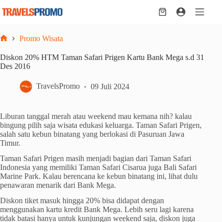
Skip
to
Shopping
content
cart
Promo Wisata
Home
Diskon 20% HTM Taman Safari Prigen Kartu Bank Mega s.d 31
Des 2016
TravelsPromo
09 Juli 2024
Liburan tanggal merah atau weekend mau kemana nih? kalau
bingung pilih saja wisata edukasi keluarga. Taman Safari Prigen,
salah satu kebun binatang yang berlokasi di Pasuruan Jawa
Timur.
Taman Safari Prigen masih menjadi bagian dari Taman Safari
Indonesia yang memiliki Taman Safari Cisarua juga Bali Safari
Marine Park. Kalau berencana ke kebun binatang ini, lihat dulu
penawaran menarik dari Bank Mega.
Diskon tiket masuk hingga 20% bisa didapat dengan
menggunakan kartu kredit Bank Mega. Lebih seru lagi karena
tidak batasi hanya untuk kunjungan weekend saja, diskon juga