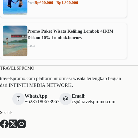
Rp600.000 - Rp1.800.000
from
Promo Paket Wisata Keliling Lombok 4H/3M
Diskon 10% LombokJourney
from
TRAVELSPROMO
travelspromo.com platform informasi wisata terlengkap bagian
dari INFINITI MEDIA NETWORK.
WhatsApp
Email:
+6285180673967
cs@travelspromo.com
Socials