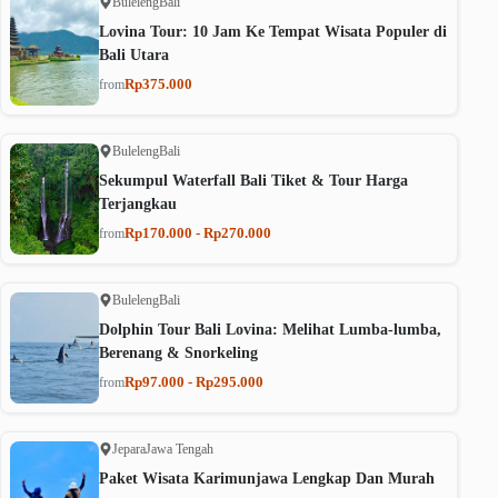
Buleleng
Bali
Lovina Tour: 10 Jam Ke Tempat Wisata Populer di
Bali Utara
Rp375.000
from
Buleleng
Bali
Sekumpul Waterfall Bali Tiket & Tour Harga
Terjangkau
Rp170.000 - Rp270.000
from
Buleleng
Bali
Dolphin Tour Bali Lovina: Melihat Lumba-lumba,
Berenang & Snorkeling
Rp97.000 - Rp295.000
from
Jepara
Jawa Tengah
Paket Wisata Karimunjawa Lengkap Dan Murah