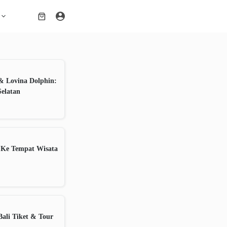
Shopping
cart
& Lovina Dolphin:
Selatan
 Ke Tempat Wisata
ali Tiket & Tour