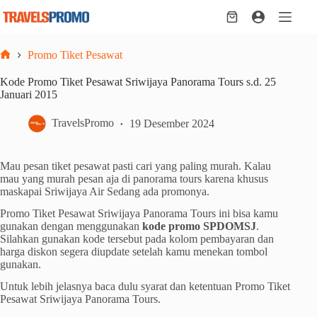
Skip
to
Shopping
content
cart
Promo Tiket Pesawat
Home
Kode Promo Tiket Pesawat Sriwijaya Panorama Tours s.d. 25
Januari 2015
TravelsPromo
19 Desember 2024
Mau pesan tiket pesawat pasti cari yang paling murah. Kalau
mau yang murah pesan aja di panorama tours karena khusus
maskapai Sriwijaya Air Sedang ada promonya.
Promo Tiket Pesawat Sriwijaya Panorama Tours ini bisa kamu
gunakan dengan menggunakan
kode promo SPDOMSJ
.
Silahkan gunakan kode tersebut pada kolom pembayaran dan
harga diskon segera diupdate setelah kamu menekan tombol
gunakan.
Untuk lebih jelasnya baca dulu syarat dan ketentuan Promo Tiket
Pesawat Sriwijaya Panorama Tours.