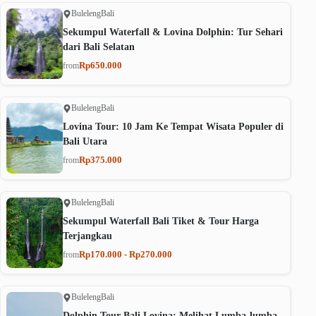
Buleleng
Bali
Sekumpul Waterfall & Lovina Dolphin: Tur Sehari
dari Bali Selatan
Rp650.000
from
Buleleng
Bali
Lovina Tour: 10 Jam Ke Tempat Wisata Populer di
Bali Utara
Rp375.000
from
Buleleng
Bali
Sekumpul Waterfall Bali Tiket & Tour Harga
Terjangkau
Rp170.000 - Rp270.000
from
Buleleng
Bali
Dolphin Tour Bali Lovina: Melihat Lumba-lumba,