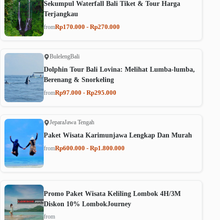
Sekumpul Waterfall Bali Tiket & Tour Harga
Terjangkau
Rp170.000 - Rp270.000
from
Buleleng
Bali
Dolphin Tour Bali Lovina: Melihat Lumba-lumba,
Berenang & Snorkeling
Rp97.000 - Rp295.000
from
Jepara
Jawa Tengah
Paket Wisata Karimunjawa Lengkap Dan Murah
Rp600.000 - Rp1.800.000
from
Promo Paket Wisata Keliling Lombok 4H/3M
Diskon 10% LombokJourney
from