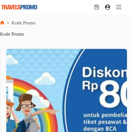
Skip
to
Shopping
content
cart
Kode Promo
Home
Kode Promo