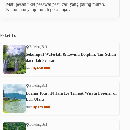
Mau pesan tiket pesawat pasti cari yang paling murah.
Kalau mau yang murah pesan aja…
Paket
Tour
Buleleng
Bali
Sekumpul Waterfall & Lovina Dolphin: Tur Sehari
dari Bali Selatan
Rp650.000
from
Buleleng
Bali
Lovina Tour: 10 Jam Ke Tempat Wisata Populer di
Bali Utara
Rp375.000
from
Buleleng
Bali