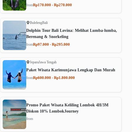
Rp170.000 - Rp270.000
from
Buleleng
Bali
Dolphin Tour Bali Lovina: Melihat Lumba-lumba,
Berenang & Snorkeling
Rp97.000 - Rp295.000
from
Jepara
Jawa Tengah
Paket Wisata Karimunjawa Lengkap Dan Murah
Rp600.000 - Rp1.800.000
from
Promo Paket Wisata Keliling Lombok 4H/3M
Diskon 10% LombokJourney
from