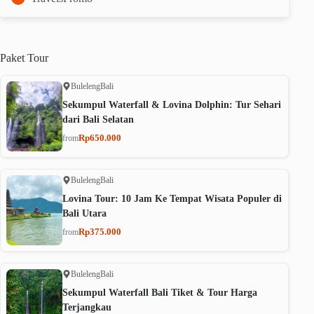
Paket
Tour
Buleleng
Bali
Sekumpul Waterfall & Lovina Dolphin: Tur Sehari
dari Bali Selatan
Rp650.000
from
Buleleng
Bali
Lovina Tour: 10 Jam Ke Tempat Wisata Populer di
Bali Utara
Rp375.000
from
Buleleng
Bali
Sekumpul Waterfall Bali Tiket & Tour Harga
Terjangkau