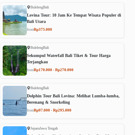
Buleleng
Bali
Lovina Tour: 10 Jam Ke Tempat Wisata Populer di
Bali Utara
Rp375.000
from
Buleleng
Bali
Sekumpul Waterfall Bali Tiket & Tour Harga
Terjangkau
Rp170.000 - Rp270.000
from
Buleleng
Bali
Dolphin Tour Bali Lovina: Melihat Lumba-lumba,
Berenang & Snorkeling
Rp97.000 - Rp295.000
from
Jepara
Jawa Tengah