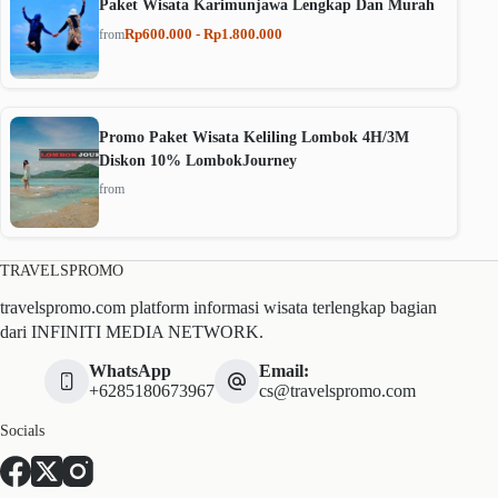
Paket Wisata Karimunjawa Lengkap Dan Murah
Rp600.000 - Rp1.800.000
from
Promo Paket Wisata Keliling Lombok 4H/3M
Diskon 10% LombokJourney
from
TRAVELSPROMO
travelspromo.com platform informasi wisata terlengkap bagian
dari INFINITI MEDIA NETWORK.
WhatsApp
Email:
+6285180673967
cs@travelspromo.com
Socials