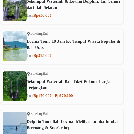
Sekumpul Waterfall & Lovina Dolphin: Tur Sehari
dari Bali Selatan
Rp650.000
from
Buleleng
Bali
Lovina Tour: 10 Jam Ke Tempat Wisata Populer di
Bali Utara
Rp375.000
from
Buleleng
Bali
Sekumpul Waterfall Bali Tiket & Tour Harga
Terjangkau
Rp170.000 - Rp270.000
from
Buleleng
Bali
Dolphin Tour Bali Lovina: Melihat Lumba-lumba,
Berenang & Snorkeling