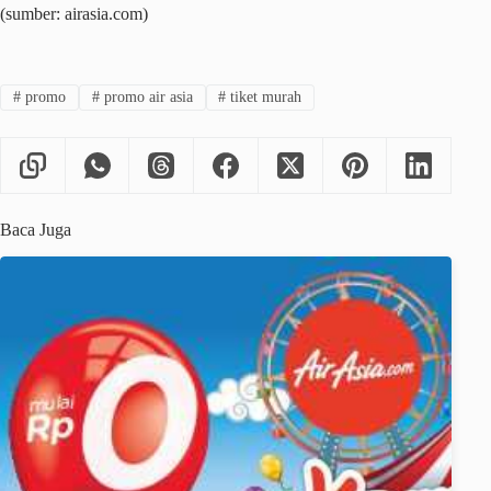
(sumber: airasia.com)
#
promo
#
promo air asia
#
tiket murah
Baca Juga