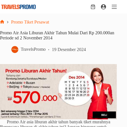
Skip
to
Shopping
content
cart
Promo Tiket Pesawat
Home
Promo Air Asia Liburan Akhir Tahun Mulai Dari Rp 200.000an
Periode sd 2 November 2014
TravelsPromo
19 Desember 2024
Promo Air asia liburan akhir tahun banyak tiket murahnya
Berencana liburan di akhir tahun ini? Jangan bingung untuk