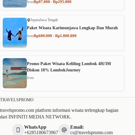
Rp97.000 - Rp295.000
from
Jepara
Jawa Tengah
Paket Wisata Karimunjawa Lengkap Dan Murah
Rp600.000 - Rp1.800.000
from
Promo Paket Wisata Keliling Lombok 4H/3M
Diskon 10% LombokJourney
from
TRAVELSPROMO
travelspromo.com platform informasi wisata terlengkap bagian
dari INFINITI MEDIA NETWORK.
WhatsApp
Email:
+6285180673967
cs@travelspromo.com