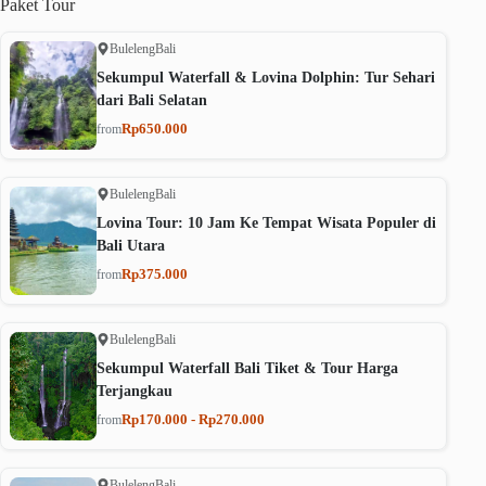
Paket
Tour
Buleleng
Bali
Sekumpul Waterfall & Lovina Dolphin: Tur Sehari
dari Bali Selatan
Rp650.000
from
Buleleng
Bali
Lovina Tour: 10 Jam Ke Tempat Wisata Populer di
Bali Utara
Rp375.000
from
Buleleng
Bali
Sekumpul Waterfall Bali Tiket & Tour Harga
Terjangkau
Rp170.000 - Rp270.000
from
Buleleng
Bali