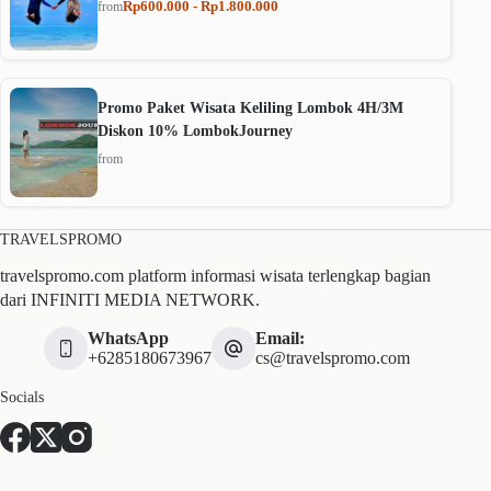
Rp600.000 - Rp1.800.000
from
Promo Paket Wisata Keliling Lombok 4H/3M
Diskon 10% LombokJourney
from
TRAVELSPROMO
travelspromo.com platform informasi wisata terlengkap bagian
dari INFINITI MEDIA NETWORK.
WhatsApp
Email:
+6285180673967
cs@travelspromo.com
Socials