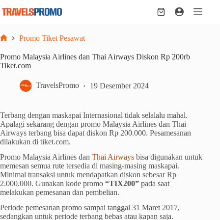
Skip
to
Shopping
content
cart
Promo Tiket Pesawat
Home
Promo Malaysia Airlines dan Thai Airways Diskon Rp 200rb
Tiket.com
TravelsPromo
19 Desember 2024
Terbang dengan maskapai Internasional tidak selalalu mahal.
Apalagi sekarang dengan promo Malaysia Airlines dan Thai
Airways terbang bisa dapat diskon Rp 200.000. Pesamesanan
dilakukan di tiket.com.
Promo Malaysia Airlines dan
Thai Airways
bisa digunakan untuk
memesan semua rute tersedia di masing-masing maskapai.
Minimal transaksi untuk mendapatkan diskon sebesar Rp
2.000.000. Gunakan kode promo
“TIX200”
pada saat
melakukan pemesanan dan pembelian.
Periode pemesanan promo sampai tanggal 31 Maret 2017,
sedangkan untuk periode terbang bebas atau kapan saja.