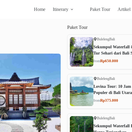
Home
Itinerary
Paket Tour
Artikel
Paket
Tour
Buleleng
Bali
Sekumpul Waterfall 
Tur Sehari dari Bali 
Rp650.000
from
Buleleng
Bali
Lovina Tour: 10 Jam
Populer di Bali Utara
Rp375.000
from
Buleleng
Bali
Sekumpul Waterfall B