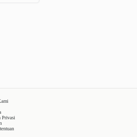
Kami
a
 Privasi
n
tentuan