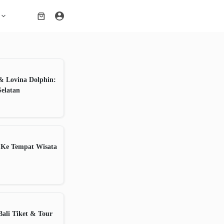
Shopping
cart
& Lovina Dolphin:
Selatan
 Ke Tempat Wisata
ali Tiket & Tour