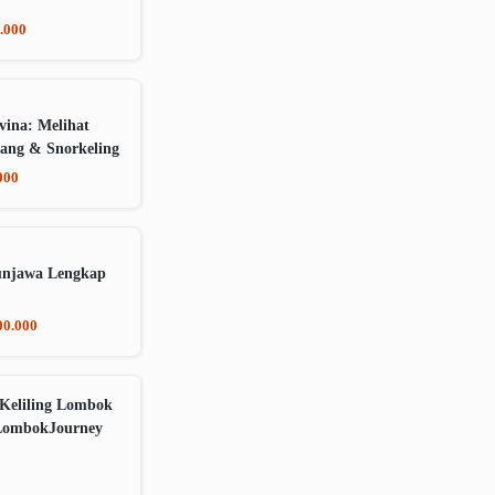
.000
vina: Melihat
ang & Snorkeling
000
unjawa Lengkap
00.000
Keliling Lombok
LombokJourney