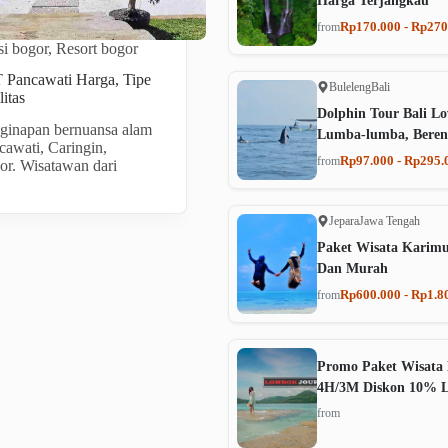
Harga Terjangkau
Rp170.000 - Rp270
from
i bogor
,
Resort bogor
ancawati Harga, Tipe
Buleleng
Bali
itas
Dolphin Tour Bali Lo
nginapan bernuansa alam
Lumba-lumba, Beren
cawati, Caringin,
Rp97.000 - Rp295.
from
r. Wisatawan dari
Jepara
Jawa Tengah
Paket Wisata Karim
Dan Murah
Rp600.000 - Rp1.8
from
Promo Paket Wisata 
4H/3M Diskon 10% 
from