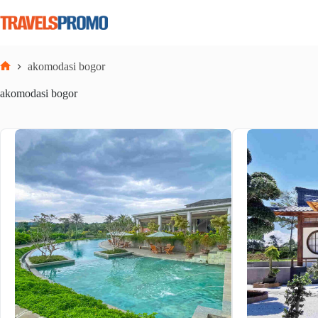
Skip
to
content
akomodasi bogor
Home
akomodasi bogor