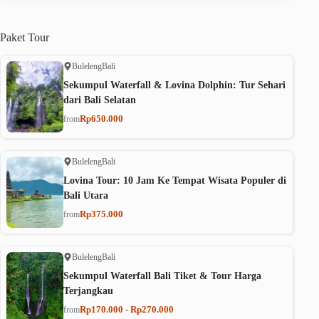
Paket
Tour
Buleleng
Bali
Sekumpul Waterfall & Lovina Dolphin: Tur Sehari
dari Bali Selatan
Rp650.000
from
Buleleng
Bali
Lovina Tour: 10 Jam Ke Tempat Wisata Populer di
Bali Utara
Rp375.000
from
Buleleng
Bali
Sekumpul Waterfall Bali Tiket & Tour Harga
Terjangkau
Rp170.000 - Rp270.000
from