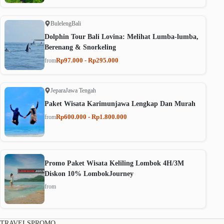
Buleleng
Bali
Dolphin Tour Bali Lovina: Melihat Lumba-lumba,
Berenang & Snorkeling
Rp97.000 - Rp295.000
from
Jepara
Jawa Tengah
Paket Wisata Karimunjawa Lengkap Dan Murah
Rp600.000 - Rp1.800.000
from
Promo Paket Wisata Keliling Lombok 4H/3M
Diskon 10% LombokJourney
from
TRAVELSPROMO