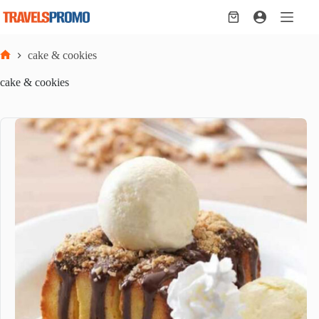
Skip
to
Shopping
content
cart
cake & cookies
Home
cake & cookies