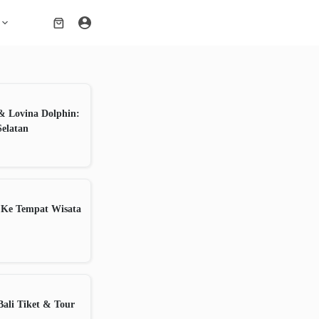
Shopping
cart
& Lovina Dolphin:
Selatan
 Ke Tempat Wisata
ali Tiket & Tour