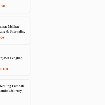
.000
vina: Melihat
ang & Snorkeling
000
unjawa Lengkap
00.000
Keliling Lombok
LombokJourney