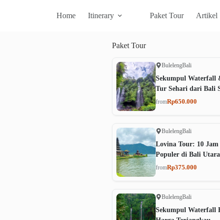
Home
Itinerary
Paket Tour
Artikel
Paket
Tour
Buleleng
Bali
Sekumpul Waterfall 
Tur Sehari dari Bali 
Rp650.000
from
Buleleng
Bali
Lovina Tour: 10 Jam
Populer di Bali Utara
Rp375.000
from
Buleleng
Bali
Sekumpul Waterfall B