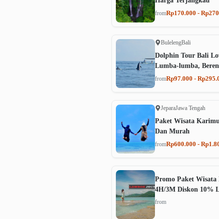
Harga Terjangkau
Rp170.000 - Rp270
from
Buleleng
Bali
Dolphin Tour Bali Lo
Lumba-lumba, Beren
Rp97.000 - Rp295.
from
Jepara
Jawa Tengah
Paket Wisata Karim
Dan Murah
Rp600.000 - Rp1.8
from
Promo Paket Wisata 
4H/3M Diskon 10% 
from