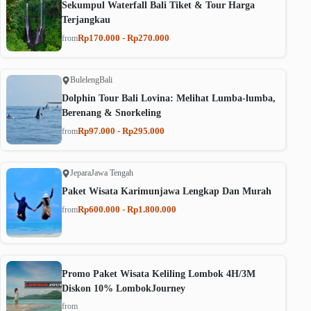
Sekumpul Waterfall Bali Tiket & Tour Harga
Terjangkau
Rp170.000 - Rp270.000
from
Buleleng
Bali
Dolphin Tour Bali Lovina: Melihat Lumba-lumba,
Berenang & Snorkeling
Rp97.000 - Rp295.000
from
Jepara
Jawa Tengah
Paket Wisata Karimunjawa Lengkap Dan Murah
Rp600.000 - Rp1.800.000
from
Promo Paket Wisata Keliling Lombok 4H/3M
Diskon 10% LombokJourney
from